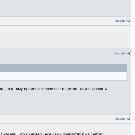
[профиль]
[профиль]
м, то к тому времени скорее всего сможет сам приносить
[профиль]
Сказали, что к серверу всё сами прикрутят и на сайтах