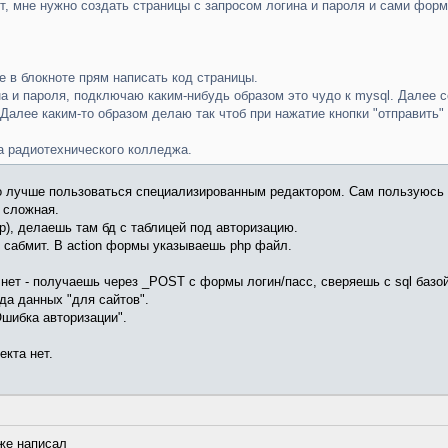
 мне нужно создать страницы с запросом логина и пароля и сами формы
ке в блокноте прям написать код страницы.
ина и пароля, подключаю каким-нибудь образом это чудо к mysql. Дале
 Далее каким-то образом делаю так чтоб при нажатие кнопки "отправить
са радиотехнического колледжа.
о лучше пользоваться специализированным редактором. Сам пользуюсь B
 сложная.
), делаешь там бд с таблицей под авторизацию.
 сабмит. В action формы указываешь php файл.
нет - получаешь через _POST с формы логин/пасс, сверяешь с sql базой.
а данных "для сайтов".
Ошибка авторизации".
екта нет.
уже написал