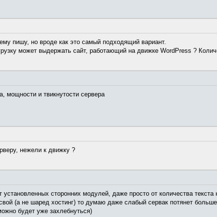
тему пишу, но вроде как это самый подходящий вариант.
рузку может выдержать сайт, работающий на движке WordPress ? Количе
та, мощности и твикнутости сервера
рверу, нежели к движку ?
т установленных сторонних модулей, даже просто от количества текста н
свой (а не шаред хостинг) то думаю даже слабый сервак потянет больше 
можно будет уже захлебнуться)