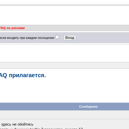
FAQ по рекламе
ески входить при каждом посещении
FAQ прилагается.
Сообщение
> здесь не обойтись