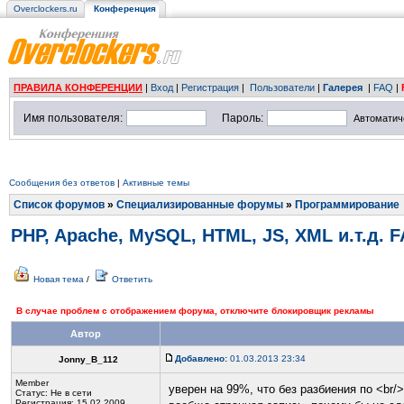
Overclockers.ru
Конференция
ПРАВИЛА КОНФЕРЕНЦИИ
|
Вход
|
Регистрация
|
Пользователи
|
Галерея
|
FAQ
|
Имя пользователя:
Пароль:
Автоматич
Сообщения без ответов
|
Активные темы
Список форумов
»
Специализированные форумы
»
Программирование
PHP, Apache, MySQL, HTML, JS, XML и.т.д. 
Новая тема
/
Ответить
В случае проблем с отображением форума, отключите блокировщик рекламы
Автор
Добавлено:
01.03.2013 23:34
Jonny_B_112
Member
уверен на 99%, что без разбиения по <br/
Статус:
Не в сети
Регистрация: 15.02.2009