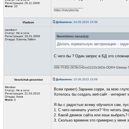
Регистрация: 26.11.2006
Фото:
10
_________________
https://navybor.by
Добавлено:
24.05.2015 15:56
Vladson
member+
Статус:
Не в сети
Регистрация: 16.01.2004
Nevertimes писал(а):
Откуда: Estonia,Tallinn
Делать нормальную авторизацию - зада
С чего бы ? Один запрос в БД это сложна
_________________
X99-TF/E5-2678v3+Evo212/2x16Gb-DDR4-Gloway
Добавлено:
15.06.2015 15:09
Veselchuk-pesemist
Member
Всем привет) Заранее сорри, за мою глуп
Статус:
Не в сети
Регистрация: 21.03.2010
Хотелось бы создать веб-сайт - интернет 
Откуда: Киев
Фото:
0
Я бы с радостью всему обучился сам, пус
1. С чего начинать учится? Что читать (ви
2. Какой движок сайта или язык выбрать?
3. Сколько времени это примерно у меня 