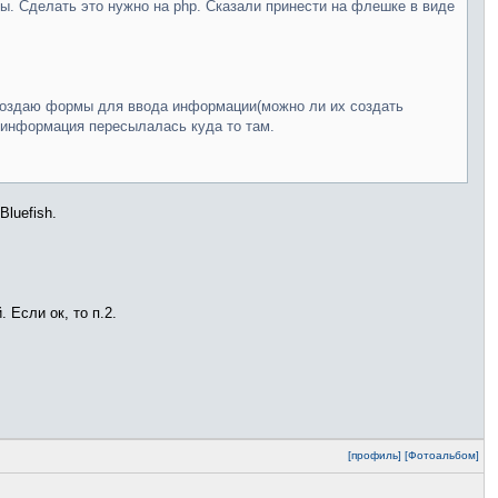
. Сделать это нужно на php. Сказали принести на флешке в виде
е создаю формы для ввода информации(можно ли их создать
" информация пересылалась куда то там.
luefish.
 Если ок, то п.2.
[профиль]
[Фотоальбом]