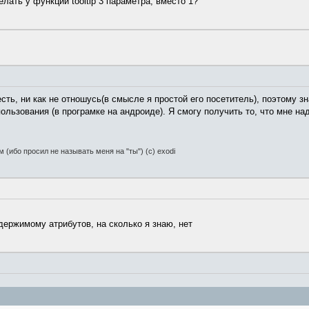
лать у функции tooltip 3 параметра, вместо 1?
а есть, ни как не отношусь(в смысле я простой его посетитель), поэтому 
ьзования (в програмке на андроиде). Я смогу получить то, что мне надо
(ибо просил не называть меня на "ты") (c) exodi
одержимому атрибутов, на сколько я знаю, нет