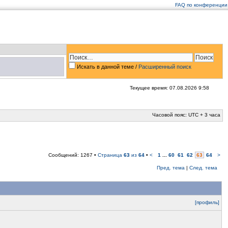
FAQ по конференции
Искать в данной теме
/
Расширенный поиск
Текущее время: 07.08.2026 9:58
Часовой пояс: UTC + 3 часа
Сообщений: 1267 •
Страница
63
из
64
•
<
1
...
60
61
62
63
64
>
Пред. тема
|
След. тема
[профиль]