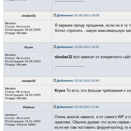
.
Добавлено:
02.06.2013 18:09
shodan32
Member
Я заранее прошу прощение, если не в ту 
Статус:
Не в сети
Регистрация: 26.02.2005
Хотел спросить - какую максимальную наг
Откуда: Москва
Добавлено:
03.06.2013 16:05
Kryos
Member
shodan32
всё зависит от конкретного сай
Статус:
Не в сети
Регистрация: 24.06.2003
Откуда: Москва
_________________
.
Добавлено:
03.06.2013 16:46
shodan32
Member
Kryos
То есть это больше требования к се
Статус:
Не в сети
Регистрация: 26.02.2005
Откуда: Москва
Добавлено:
03.06.2013 17:30
Vladson
member+
Очень многое зависит, и от самого WP и о
Статус:
Не в сети
Регистрация: 16.01.2004
практике. Обычно думаю что если сервак 
Откуда: Estonia,Tallinn
если же там поставить форум/чат/итд то 