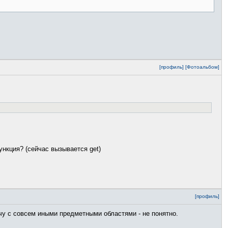
[профиль]
[Фотоальбом]
функция? (сейчас вызывается get)
[профиль]
у с совсем иными предметными областями - не понятно.