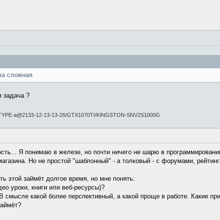
ча сложная.
я задача ?
-TYPE-a@2133-12-13-13-26/GTX1070TI/KINGSTON-SNV2S1000G
ость... Я понимаю в железе, но почти ничего не шарю в программировани
магазина. Но не простой "шаблонный" - а толковый - с форумами, рейти
ть этой займёт долгое время, но мне понять:
део уроки, книги или веб-ресурсы)?
 В смысле какой более перспективный, а какой проще в работе. Какие пр
займёт?