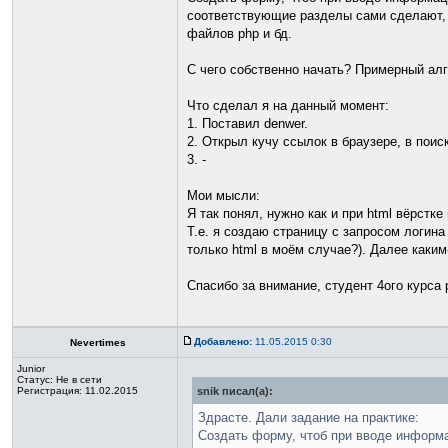
соответствующие разделы сами сделают, 
файлов php и бд.
С чего собственно начать? Примерный ал
Что сделал я на данный момент:
1. Поставил denwer.
2. Открыл кучу ссылок в браузере, в пои
3. -
Мои мысли:
Я так понял, нужно как и при html вёрстке
Т.е. я создаю страницу с запросом логин
только html в моём случае?). Далее каки
Спасибо за внимание, студент 4ого курса
Добавлено:
11.05.2015 0:30
Nevertimes
Junior
Статус:
Не в сети
Регистрация: 11.02.2015
snik писал(а):
Здрасте. Дали задание на практике:
Создать форму, чтоб при вводе информац