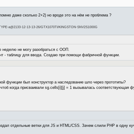
помню даже сколько 2+2) но вроде это на нём не проблема ?
-TYPE-a@2133-12-13-13-26/GTX1070TI/KINGSTON-SNV2S1000G
ую неделю не могу разобраться с ООП.
т - таблицу для ввода. Создаю при помощи фабричной функции.
ной функции был конструктор а наследование шло через прототипы?
 чтоб когда присваивали sg.cells[i][j] = 1 вызывалась соответствующая 
оздал отдельные ветки для JS и HTML/CSS. Зачем слили PHP в одну куч