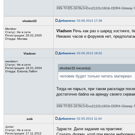
_________________
X99-TF/E5-2678v3+Evo212/2x16Gb-DDR4-Gloway
Добавлено:
03.06.2013 17:38
shodan32
Member
Vladson
Речь как раз о шаред хостинге, б
Статус:
Не в сети
Регистрация: 26.02.2005
Никаких часов и форумов нет, предполагае
Откуда: Москва
Добавлено:
03.06.2013 18:02
Vladson
member+
Статус:
Не в сети
Регистрация: 16.01.2004
shodan32 писал(а):
Откуда: Estonia,Tallinn
человек будет только читать материал.
Тогда не парься, при таком раскладе пос
достаточно бабла на аренду своего сервак
_________________
X99-TF/E5-2678v3+Evo212/2x16Gb-DDR4-Gloway
Добавлено:
02.05.2014 11:44
snik
Junior
Здрасте. Дали задание на практике:
Статус:
Не в сети
Регистрация: 17.11.2012
Создать форму, чтоб при вводе информаци