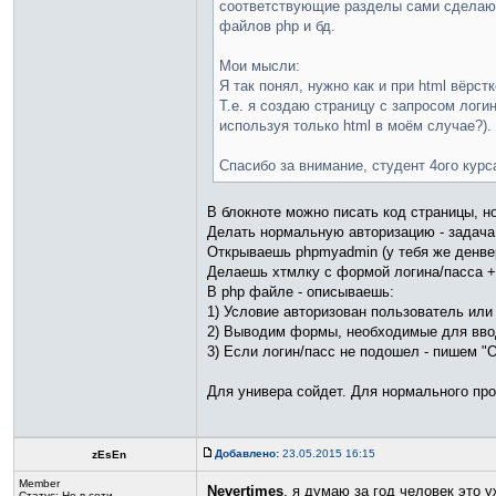
соответствующие разделы сами сделают,
файлов php и бд.
Мои мысли:
Я так понял, нужно как и при html вёрст
Т.е. я создаю страницу с запросом лог
используя только html в моём случае?).
Спасибо за внимание, студент 4ого кур
В блокноте можно писать код страницы, н
Делать нормальную авторизацию - задача
Открываешь phpmyadmin (у тебя же денвер
Делаешь хтмлку с формой логина/пасса +
В php файле - описываешь:
1) Условие авторизован пользователь или 
2) Выводим формы, необходимые для ввод
3) Если логин/пасс не подошел - пишем "
Для универа сойдет. Для нормального про
Добавлено:
23.05.2015 16:15
zEsEn
Member
Nevertimes
, я думаю за год человек это 
Статус:
Не в сети