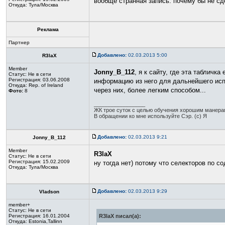
вообще странная запись. почему бы не сде
Откуда: Тула/Москва
Реклама
Партнер
Добавлено:
02.03.2013 5:00
R3laX
Member
Jonny_B_112
, я к сайту, где эта табличк
Статус:
Не в сети
Регистрация: 03.06.2008
информацию из него для дальнейшего испол
Откуда: Rep. of Ireland
через них, более легким способом...
Фото:
8
_________________
ЖК трое суток с целью обучения хорошим манерам 
В обращении ко мне используйте Сэр. (с) Я
Добавлено:
02.03.2013 9:21
Jonny_B_112
Member
R3laX
Статус:
Не в сети
Регистрация: 15.02.2009
ну тогда нет) потому что селекторов по с
Откуда: Тула/Москва
Добавлено:
02.03.2013 9:29
Vladson
member+
Статус:
Не в сети
Регистрация: 16.01.2004
R3laX писал(а):
Откуда: Estonia,Tallinn