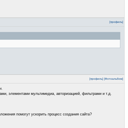
[профиль]
[профиль]
[Фотоальбом]
и.
нгами, элементами мультимедиа, авторизацией, фильтрами и т.д.
иложения помогут ускорить процесс создания сайта?