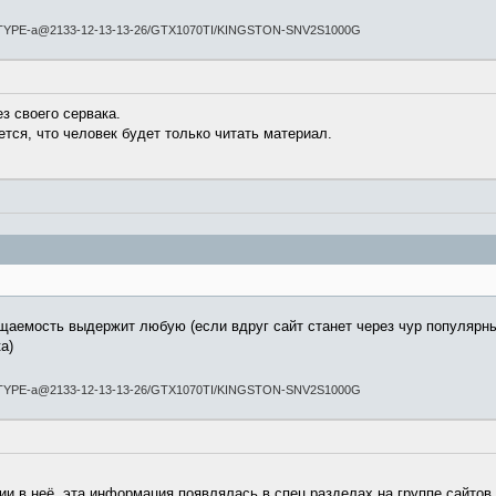
-TYPE-a@2133-12-13-13-26/GTX1070TI/KINGSTON-SNV2S1000G
ез своего сервака.
тся, что человек будет только читать материал.
ещаемость выдержит любую (если вдруг сайт станет через чур популярны
а)
-TYPE-a@2133-12-13-13-26/GTX1070TI/KINGSTON-SNV2S1000G
и в неё, эта информация появлялась в спец разделах на группе сайтов. 