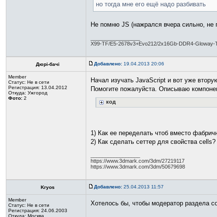
но тогда мне его ещё надо разбивать
Не помню JS (нажрался вчера сильно, не 
_________________
X99-TF/E5-2678v3+Evo212/2x16Gb-DDR4-Gloway
Добавлено:
19.04.2013 20:06
Дюрі-бачі
Member
Начал изучать JavaScript и вот уже втор
Статус:
Не в сети
Регистрация: 13.04.2012
Помогите пожалуйста. Описываю компонен
Откуда: Ужгород
Фото:
2
код
1) Как ее переделать чтоб вместо фабрич
2) Как сделать сеттер для свойства cells?
_________________
https://www.3dmark.com/3dm/27219117
https://www.3dmark.com/3dm/50679698
Добавлено:
25.04.2013 11:57
Kryos
Member
Хотелось бы, чтобы модератор раздела с
Статус:
Не в сети
Регистрация: 24.06.2003
Откуда: Москва
_________________