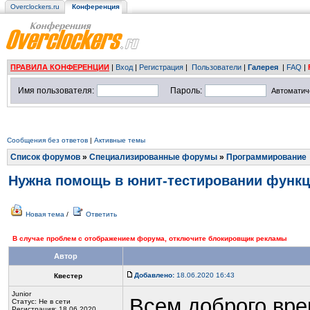
Overclockers.ru
Конференция
ПРАВИЛА КОНФЕРЕНЦИИ
|
Вход
|
Регистрация
|
Пользователи
|
Галерея
|
FAQ
|
Имя пользователя:
Пароль:
Автоматич
Сообщения без ответов
|
Активные темы
Список форумов
»
Специализированные форумы
»
Программирование
Нужна помощь в юнит-тестировании функ
Новая тема
/
Ответить
В случае проблем с отображением форума, отключите блокировщик рекламы
Автор
Добавлено:
18.06.2020 16:43
Квестер
Junior
Всем доброго вре
Статус:
Не в сети
Регистрация: 18.06.2020