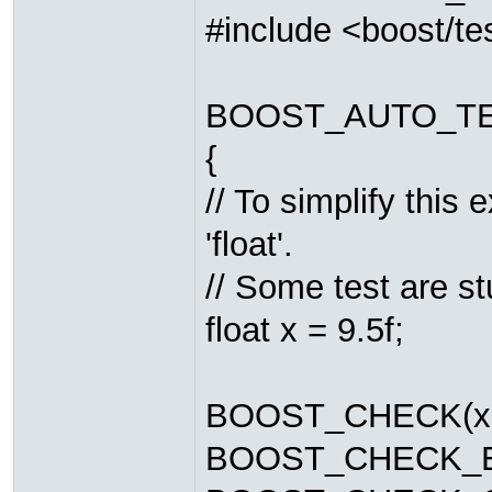
#include <boost/te
BOOST_AUTO_TE
{
// To simplify this 
'float'.
// Some test are st
float x = 9.5f;
BOOST_CHECK(x !
BOOST_CHECK_EQU