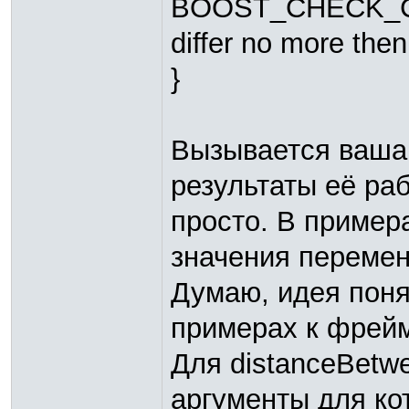
BOOST_CHECK_CLOS
differ no more the
}
Вызывается ваша
результаты её ра
просто. В пример
значения переме
Думаю, идея поня
примерах к фрейм
Для distanceBet
аргументы для ко