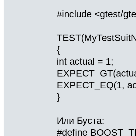
#include <gtest/gt
TEST(MyTestSuit
{
int actual = 1;
EXPECT_GT(actual
EXPECT_EQ(1, actu
}
Или Буста:
#define BOOST_