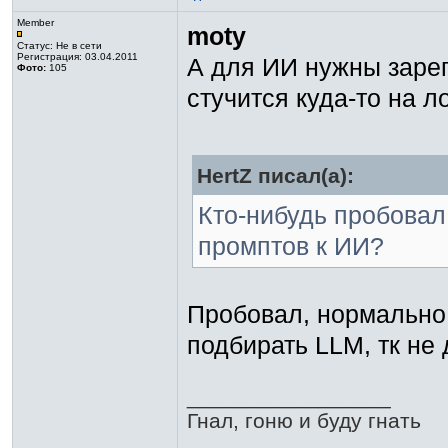
Member
moty
Статус:
Не в сети
Регистрация: 03.04.2011
А для ИИ нужны зарег
Фото:
105
стучится куда-то на 
HertZ писал(а):
Кто-нибудь пробовал
промптов к ИИ?
Пробовал, нормально
подбирать LLM, тк не
_________________
Гнал, гоню и буду гнать