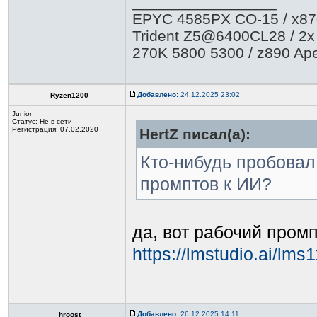
_________________
EPYC 4585PX CO-15 / x87
Trident Z5@6400CL28 / 2x
270K 5800 5300 / z890 Ap
Добавлено:
24.12.2025 23:02
Ryzen1200
Junior
Статус:
Не в сети
Регистрация: 07.02.2020
HertZ писал(а):
Кто-нибудь пробовал
промптов к ИИ?
да, вот рабочий пром
https://lmstudio.ai/lms
Добавлено:
26.12.2025 14:11
hroost