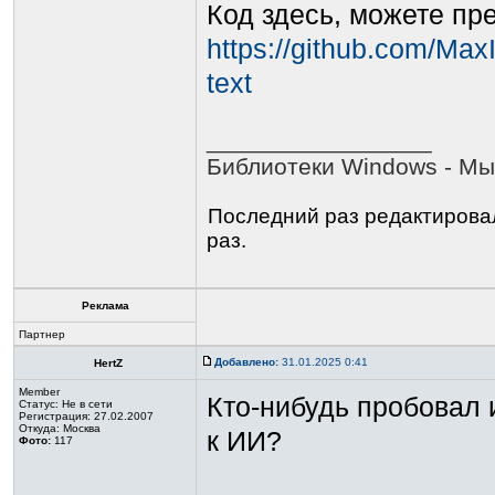
Код здесь, можете пре
https://github.com/Max
text
_________________
Библиотеки Windows - Мы
Последний раз редактиров
раз.
Реклама
Партнер
Добавлено:
31.01.2025 0:41
HertZ
Member
Кто-нибудь пробовал 
Статус:
Не в сети
Регистрация: 27.02.2007
Откуда: Москва
к ИИ?
Фото:
117