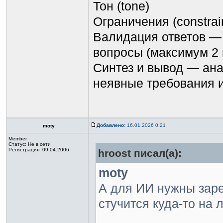
Тон (tone)
Ограничения (constrai
Валидация ответов —
вопросы (максимум 2 
Синтез и вывод — ан
неявные требования 
Добавлено:
16.01.2026 0:21
moty
Member
Статус:
Не в сети
Регистрация: 09.04.2006
hroost писал(а):
moty
А для ИИ нужны заре
стучится куда-то на