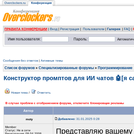
Overclockers.ru
Конференция
ПРАВИЛА КОНФЕРЕНЦИИ
|
Вход
|
Регистрация
|
Пользователи
|
Галерея
|
FAQ
|
Имя пользователя:
Пароль:
Автоматич
Сообщения без ответов
|
Активные темы
Список форумов
»
Специализированные форумы
»
Программирование
Конструктор промптов для ИИ чатов 🤖[я с
Новая тема
/
Ответить
В случае проблем с отображением форума, отключите блокировщик рекламы
Автор
Добавлено:
31.01.2025 0:28
moty
Member
Представляю вашему 
Статус:
Не в сети
Регистрация: 09.04.2006