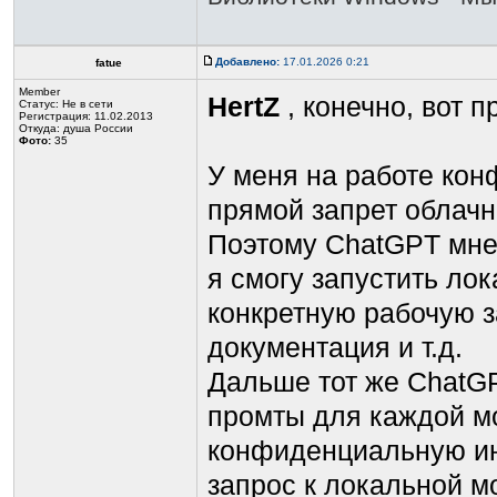
Добавлено:
17.01.2026 0:21
fatue
Member
HertZ
, конечно, вот п
Статус:
Не в сети
Регистрация: 11.02.2013
Откуда: душа России
Фото:
35
У меня на работе ко
прямой запрет облач
Поэтому ChatGPT мне
я смогу запустить ло
конкретную рабочую з
документация и т.д.
Дальше тот же ChatGP
промты для каждой мо
конфиденциальную ин
запрос к локальной м