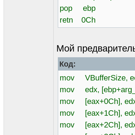
pop ebp
retn 0Ch
Мой предварител
Код:
mov VBufferSize, e
mov edx, [ebp+arg_
mov [eax+0Ch], ed
mov [eax+1Ch], ed
mov [eax+2Ch], ed