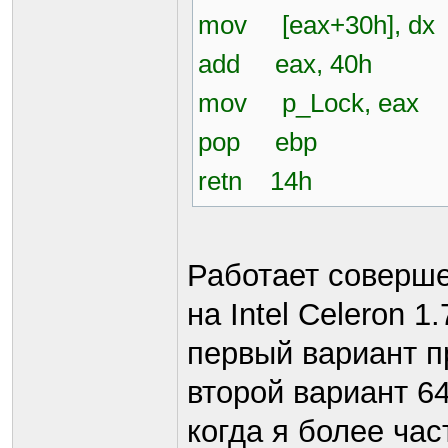
mov [eax+30h], dx
add eax, 40h
mov p_Lock, eax
pop ebp
retn 14h
Работает соверше
на Intel Celeron 1
первый вариант п
второй вариант 6
когда я более ча