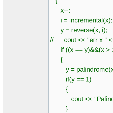
{
x--;
i = incremental(x);
y = reverse(x, i);
// cout << "err x " <<
if ((x == y)&&(x > 10
{
y = palindrome(x
if(y == 1)
{
cout << "Palindrom(
}