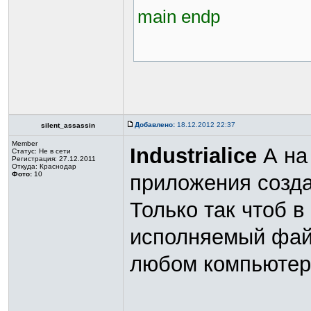
main endp
Добавлено:
18.12.2012 22:37
silent_assassin
Member
Industrialice
А на
Статус:
Не в сети
Регистрация: 27.12.2011
Откуда: Краснодар
Фото:
10
приложения созд
Только так чтоб в
исполняемый фай
любом компьютер
_________________