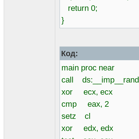
return 0;
}
Код:
main proc near
call ds:__imp__rand
xor ecx, ecx
cmp eax, 2
setz cl
xor edx, edx