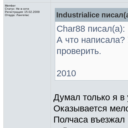
Member
Статус:
Не в сети
Регистрация: 15.02.2009
Industrialice писал(
Откуда: Лангепас
Char88 писал(а):
А что написала? 
проверить.
2010
Думал только я в
Оказывается мело
Полчаса въезжал 