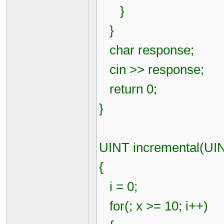
}
}
char response;
cin >> response;
return 0;
}
UINT incremental(UIN
{
i = 0;
for(; x >= 10; i++)