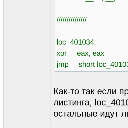
///////////////
loc_401034:
xor eax, eax
jmp short loc_4010
Как-то так если п
листинга, loc_401
остальные идут л