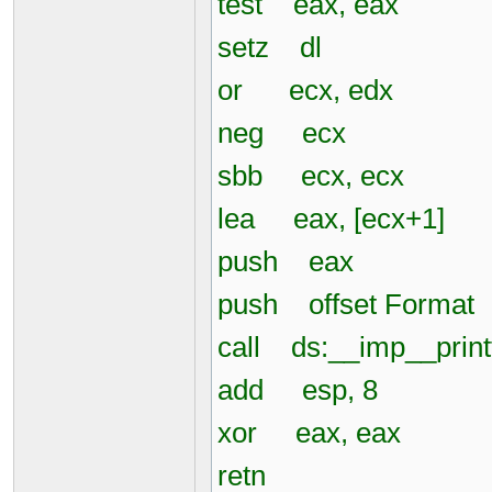
test eax, eax
setz dl
or ecx, edx
neg ecx
sbb ecx, ecx
lea eax, [ecx+1]
push eax
push offset Format 
call ds:__imp__print
add esp, 8
xor eax, eax
retn