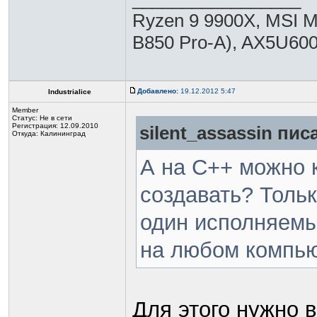
Ryzen 9 9900X, MSI 
B850 Pro-A), AX5U
Добавлено:
19.12.2012 5:47
Industrialice
Member
Статус:
Не в сети
Регистрация: 12.09.2010
silent_assassin писа
Откуда: Калининград
А на C++ можно 
создавать? Тольк
один исполняемы
на любом компь
Для этого нужно 