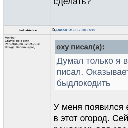
сделать?
Добавлено:
28.12.2012 5:40
Industrialice
Member
Статус:
Не в сети
Регистрация: 12.09.2010
oxy писал(а):
Откуда: Калининград
Думал только я 
писал. Оказывае
быдлокодить
У меня появился 
в этот огород. С