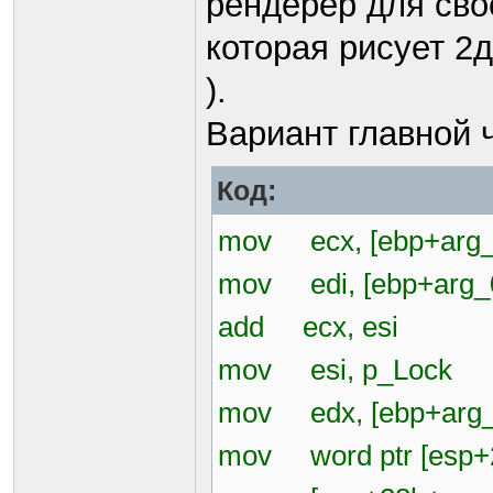
рендерер для сво
которая рисует 2
).
Вариант главной 
Код:
mov ecx, [ebp+arg_
mov edi, [ebp+arg_
add ecx, esi
mov esi, p_Lock
mov edx, [ebp+arg_
mov word ptr [esp+2