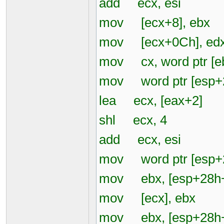
add ecx, esi
mov [ecx+8], ebx
mov [ecx+0Ch], ed
mov cx, word ptr [e
mov word ptr [esp+2
lea ecx, [eax+2]
shl ecx, 4
add ecx, esi
mov word ptr [esp+2
mov ebx, [esp+28h+
mov [ecx], ebx
mov ebx, [esp+28h