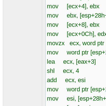
mov [ecx+4], ebx
mov ebx, [esp+28h+
mov [ecx+8], ebx
mov [ecx+0Ch], ed
movzx ecx, word ptr
mov word ptr [esp+2
lea ecx, [eax+3]
shl ecx, 4
add ecx, esi
mov word ptr [esp+2
mov esi, [esp+28h+