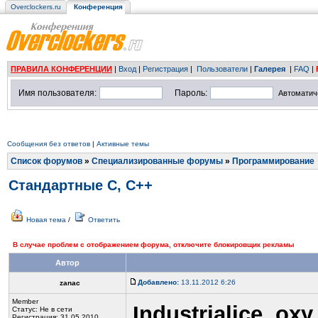
Overclockers.ru
Конференция
ПРАВИЛА КОНФЕРЕНЦИИ
|
Вход
|
Регистрация
|
Пользователи
|
Галерея
|
FAQ
|
Имя пользователя:
Пароль:
Автоматич
Сообщения без ответов
|
Активные темы
Список форумов
»
Специализированные форумы
»
Программирование
Стандартные C, C++
Новая тема
/
Ответить
В случае проблем с отображением форума, отключите блокировщик рекламы
Автор
Добавлено:
13.11.2012 6:26
zanac
Member
Industrialice
,
oxy
Статус:
Не в сети
Регистрация: 31.05.2010