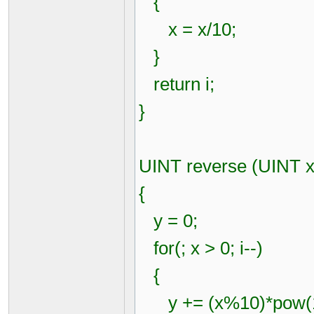
{
x = x/10;
}
return i;
}
UINT reverse (UINT x
{
y = 0;
for(; x > 0; i--)
{
y += (x%10)*pow(10