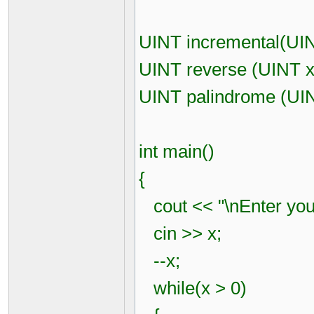
UINT incremental(UIN
UINT reverse (UINT x,
UINT palindrome (UIN
int main()
{
cout << "\nEnter you
cin >> x;
--x;
while(x > 0)