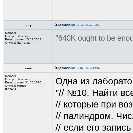
Добавлено:
28.12.2012 9:24
oxy
Member
"640K ought to be enou
Статус:
Не в сети
Регистрация: 15.02.2009
Откуда: Лангепас
Добавлено:
08.02.2013 15:32
zanac
Member
Одна из лаборато
Статус:
Не в сети
Регистрация: 31.05.2010
Откуда: Минск
Фото:
4
"// №10. Найти в
// которые при во
// палиндром. Чи
// если его запис