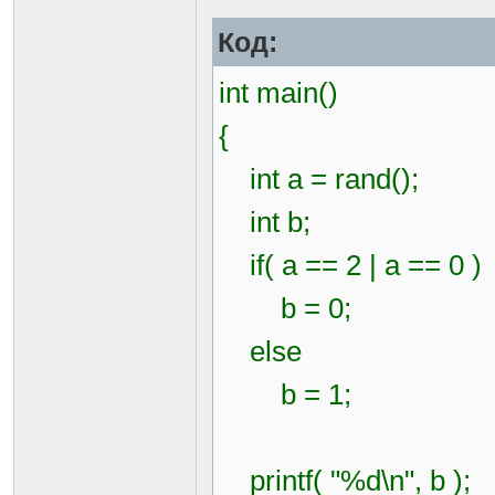
Код:
int main()
{
int a = rand();
int b;
if( a == 2 | a == 0 )
b = 0;
else
b = 1;
printf( "%d\n", b );