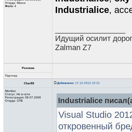
Откуда: Минск
Фото:
4
Industrialice
, асс
_________________
Идущий осилит доро
Zalman Z7
Реклама
Партнер
Добавлено:
17.12.2012 22:21
Char88
Member
Статус:
Не в сети
Регистрация: 08.07.2006
Industrialice писал(
Откуда: СПБ
Visual Studio 20
откровенный бре