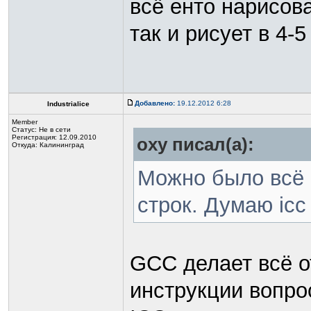
всё енто нарисова
так и рисует в 4-5
Добавлено:
19.12.2012 6:28
Industrialice
Member
Статус:
Не в сети
Регистрация: 12.09.2010
oxy писал(а):
Откуда: Калининград
Можно было всё 
строк. Думаю icc 
GCC делает всё от
инструкции вопр