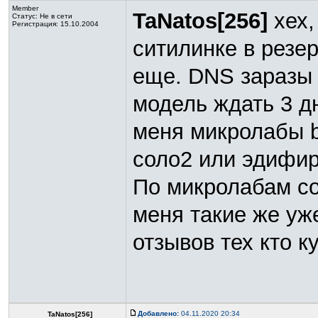
Member
TaNatos[256]
хех,
Статус:
Не в сети
Регистрация: 15.10.2004
ситилинке в резе
еще. DNS заразы 
модель ждать 3 дн
меня микролабы b
соло2 или эдифир
По микролабам сол
меня такие же уже 
отзывов тех кто ку
Добавлено:
04.11.2020 20:34
TaNatos[256]