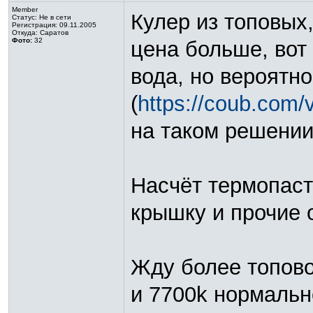
Member
Кулер из топовых,
Статус:
Не в сети
Регистрация: 09.11.2005
Откуда: Саратов
Фото:
32
цена больше, вот 
вода, но вероятно
(
https://coub.com/
на таком решении
Насчёт термопаст
крышку и прочие 
Жду более топово
и 7700k нормально