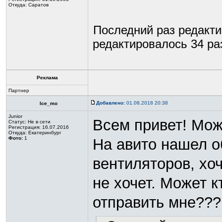
Откуда: Саратов
Последний раз редакт
редактировалось 34 раз
Реклама
Партнер
Добавлено:
01.08.2018 20:38
Ice_mo
Junior
Всем привет! Мож
Статус:
Не в сети
Регистрация: 16.07.2016
Откуда: Екатеринбург
Фото:
1
На авито нашел о
вентиляторов, хоч
не хочет. Может к
отправить мне???