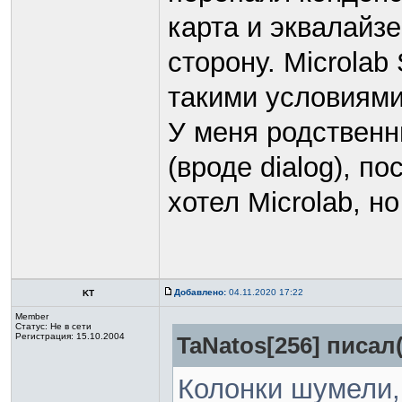
карта и эквалайзе
сторону. Microlab 
такими условиями
У меня родственн
(вроде dialog), п
хотел Microlab, н
Добавлено:
04.11.2020 17:22
KT
Member
Статус:
Не в сети
Регистрация: 15.10.2004
TaNatos[256] писал(
Колонки шумели,