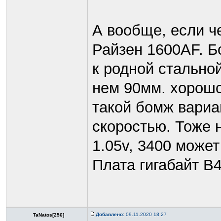
А вообще, если ч
Райзен 1600AF. Б
к родной стально
нем 90мм. хорошо
такой бомж вариан
скоростью. Тоже 
1.05v, 3400 может
Плата гигабайт B
Добавлено:
09.11.2020 18:27
TaNatos[256]