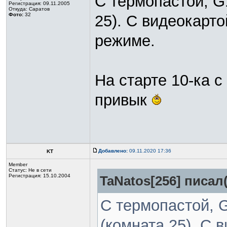
С термопастой, G
Регистрация: 09.11.2005
Откуда: Саратов
Фото:
32
25). С видеокарто
режиме.
На старте 10-ка 
привык
Добавлено:
09.11.2020 17:36
KT
Member
Статус:
Не в сети
Регистрация: 15.10.2004
TaNatos[256] писал(
С термопастой, 
(комната 25). С в