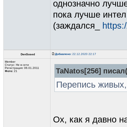
однозначно лучше
пока лучше интел
(заждался_
https:
Добавлено:
22.12.2020 22:17
DenSosed
Member
Статус:
Не в сети
Регистрация: 06.01.2011
TaNatos[256] писал(
Фото:
21
Перепись живых,
Ох, как я давно н