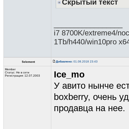
Скрытый текст
_________________
i7 8700K/extreme4/no
1Tb/h440/win10pro x6
Добавлено:
01.08.2018 23:43
5element
Member
Ice_mo
Статус:
Не в сети
Регистрация: 12.07.2003
У авито нынче ест
boxberry, очень у
продавца на нее.