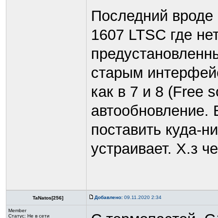
Последний вроде 
1607 LTSC где не
предустановленны
старым интерфейс
как в 7 и 8 (Free 
автообновление. 
поставить куда-ни
устраивает. Х.з че
Добавлено:
09.11.2020 2:34
TaNatos[256]
Member
Статус:
Не в сети