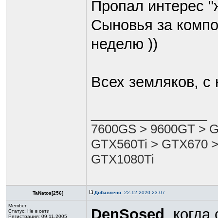
Пропал интерес "
Сыновья за компом
неделю ))
Всех земляков, с
_________________
7600GS > 9600GT > G
GTX560Ti > GTX670 >
GTX1080Ti
Добавлено:
22.12.2020 23:07
TaNatos[256]
Member
DenSosed
, когда
Статус:
Не в сети
Регистрация: 09.11.2005