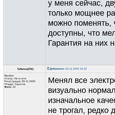
у меня сейчас, д
только мощнее раз
можно поменять, 
доступны, что мел
Гарантия на них н
Добавлено:
04.11.2020 18:19
TaNatos[256]
Member
Менял все электр
Статус:
Не в сети
Регистрация: 09.11.2005
Откуда: Саратов
Фото:
32
визуально нормаль
изначальное каче
не трогал, редко