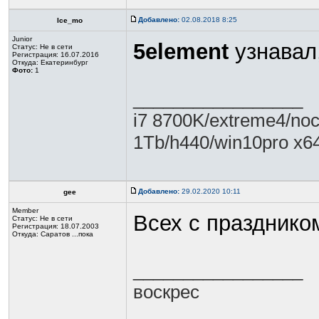
Добавлено:
02.08.2018 8:25
Ice_mo
Junior
5element
узнавал,
Статус:
Не в сети
Регистрация: 16.07.2016
Откуда: Екатеринбург
Фото:
1
_________________
i7 8700K/extreme4/no
1Tb/h440/win10pro x6
Добавлено:
29.02.2020 10:11
gee
Member
Всех с празднико
Статус:
Не в сети
Регистрация: 18.07.2003
Откуда: Саратов ...пока
_________________
воскрес