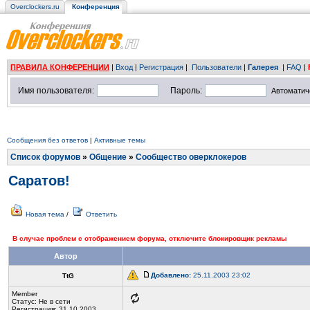
Overclockers.ru
Конференция
ПРАВИЛА КОНФЕРЕНЦИИ
|
Вход
|
Регистрация
|
Пользователи
|
Галерея
|
FAQ
|
Имя пользователя:
Пароль:
Автоматич
Сообщения без ответов
|
Активные темы
Список форумов
»
Общение
»
Сообщество оверклокеров
Саратов!
Новая тема
/
Ответить
В случае проблем с отображением форума, отключите блокировщик рекламы
Автор
Добавлено:
25.11.2003 23:02
TtG
Member
Статус:
Не в сети
Регистрация: 31.10.2003