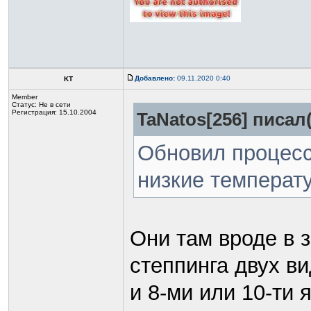
Добавлено:
09.11.2020 0:40
KT
Member
Статус:
Не в сети
Регистрация: 15.10.2004
TaNatos[256] писал(
Обновил процесс
низкие температ
Они там вроде в 
степпинга двух ви
и 8-ми или 10-ти