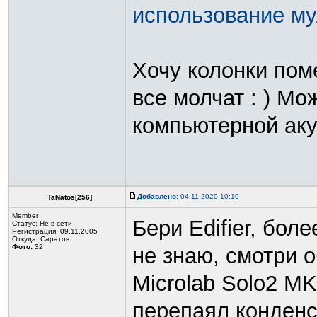
использование му
Хочу колонки поме
все молчат : ) Мо
компьютерной аку
Добавлено:
04.11.2020 10:10
TaNatos[256]
Member
Бери Edifier, бо
Статус:
Не в сети
Регистрация: 09.11.2005
Откуда: Саратов
Фото:
32
не знаю, смотри 
Microlab Solo2 MK
перепаял конденс