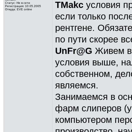
TMakc
условия пр
Статус:
Не в сети
Регистрация: 10.05.2005
Откуда: EVE online
если только посл
рентгене. Обязате
по пути скорее вс
UnFr@G
Живем в 
условия выше, на
собственном, дел
являемся.
Занимаемся в осн
фарм слиперов (
компьютером перс
производство, на