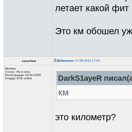
летает какой фит 
Это км обошел уж
Добавлено:
17.08.2010 17:00
sarachem
Member
Статус:
Не в сети
Регистрация: 10.05.2005
DarkS1ayeR писал(а
Откуда: EVE online
км
это километр?