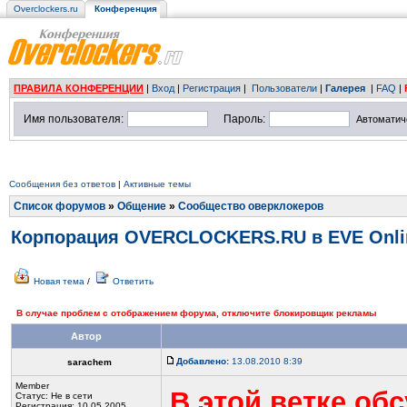
Overclockers.ru
Конференция
ПРАВИЛА КОНФЕРЕНЦИИ
|
Вход
|
Регистрация
|
Пользователи
|
Галерея
|
FAQ
|
Имя пользователя:
Пароль:
Автоматич
Сообщения без ответов
|
Активные темы
Список форумов
»
Общение
»
Сообщество оверклокеров
Корпорация OVERCLOCKERS.RU в EVE Onli
Новая тема
/
Ответить
В случае проблем с отображением форума, отключите блокировщик рекламы
Автор
Добавлено:
13.08.2010 8:39
sarachem
Member
В этой ветке о
Статус:
Не в сети
Регистрация: 10.05.2005