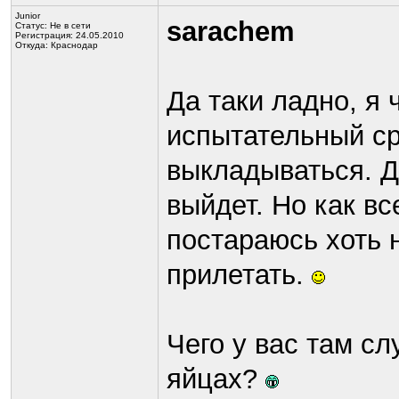
Junior
sarachem
Статус:
Не в сети
Регистрация: 24.05.2010
Откуда: Краснодар
Да таки ладно, я 
испытательный ср
выкладываться. Д
выйдет. Но как вс
постараюсь хоть 
прилетать.
Чего у вас там сл
яйцах?