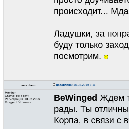
происходит... Мда
Ладушки, за попра
буду только заход
посмотрим.
Добавлено:
16.08.2010 8:11
sarachem
Member
BeWinged
Ждем те
Статус:
Не в сети
Регистрация: 10.05.2005
Откуда: EVE online
рады. Ты отличны
Корпа, в связи с