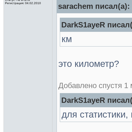
Регистрация: 04.02.2010
sarachem писал(а):
DarkS1ayeR писал(
км
это километр?
Добавлено спустя 1 
DarkS1ayeR писал(
для статистики, 