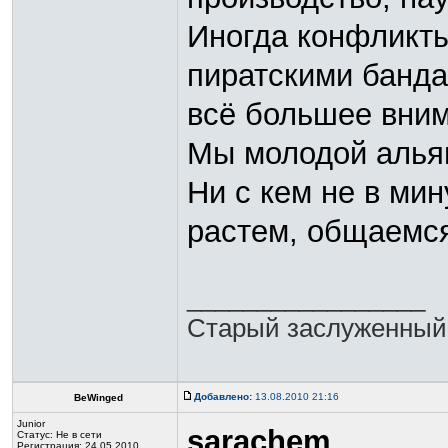
Иногда конфликты
пиратскими банд
всё большее вним
Мы молодой альян
Ни с кем не в мин
растем, общаемс
_________________
Старый заслуженный
Добавлено:
13.08.2010 21:16
BeWinged
Junior
sarachem
Статус:
Не в сети
Регистрация: 24.05.2010