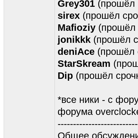
Grey301
(прошёл 
sirex
(прошёл сро
Mafioziy
(прошёл 
jonikkk
(прошёл с
deniAce
(прошёл 
StarSkream
(прош
Dip
(прошёл сроч
*все ники - с фор
форума overclocke
--------------------------
Общее обсуждени