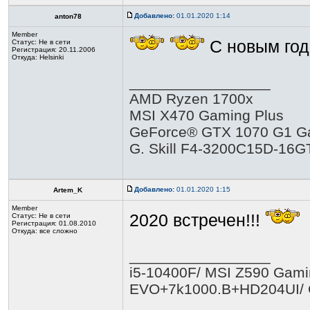
Добавлено:
01.01.2020 1:14
anton78
Member
С новым год
Статус:
Не в сети
Регистрация: 20.11.2006
Откуда: Helsinki
_________________
AMD Ryzen 1700x
MSI X470 Gaming Plus
GeForce® GTX 1070 G1 G
G. Skill F4-3200C15D-16
Добавлено:
01.01.2020 1:15
Artem_K
Member
2020 встречен!!!
Статус:
Не в сети
Регистрация: 01.08.2010
Откуда: все сложно
_________________
i5-10400F/ MSI Z590 Gamin
EVO+7k1000.B+HD204UI/ 