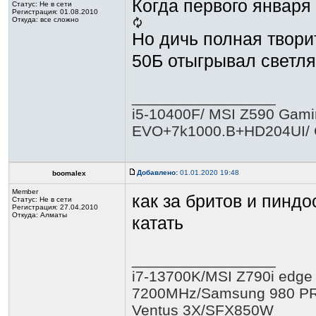
Когда первого января 
Статус:
Не в сети
Регистрация: 01.08.2010
Откуда: все сложно
Но дичь полная творит
50Б отыгрывал светля
_________________
i5-10400F/ MSI Z590 Gamin
EVO+7k1000.B+HD204UI/ 
Добавлено:
01.01.2020 19:48
boomalex
Member
как за бритов и пиндо
Статус:
Не в сети
Регистрация: 27.04.2010
Откуда: Алматы
катать
_________________
i7-13700K/MSI Z790i edg
7200MHz/Samsung 980 P
Ventus 3X/SFX850W