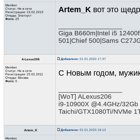
Member
Artem_K
вот это щед
Статус:
Не в сети
Регистрация: 13.02.2015
Откуда: Златоуст
Фото:
25
_________________
Giga B660m|Intel i5 1240
501|Chief 500|Sams C27J
Добавлено:
01.01.2020 17:37
A-Lexus206
Member
С Новым годом, мужи
Статус:
Не в сети
Регистрация: 15.02.2011
Откуда: Москва
Фото:
0
_________________
[WoT] ALexus206
i9-10900Х @4.4GHz/32Gb 
Taichi/GTX1080Ti/NVMe 1
Добавлено:
01.01.2020 19:13
Artem_K
Member