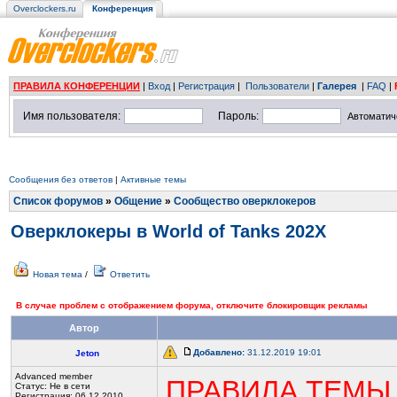
Overclockers.ru
Конференция
ПРАВИЛА КОНФЕРЕНЦИИ
|
Вход
|
Регистрация
|
Пользователи
|
Галерея
|
FAQ
|
Имя пользователя:
Пароль:
Автоматич
Сообщения без ответов
|
Активные темы
Список форумов
»
Общение
»
Сообщество оверклокеров
Оверклокеры в World of Tanks 202X
Новая тема
/
Ответить
В случае проблем с отображением форума, отключите блокировщик рекламы
Автор
Добавлено:
31.12.2019 19:01
Jeton
Advanced member
ПРАВИЛА ТЕМЫ
Статус:
Не в сети
Регистрация: 06.12.2010