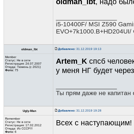
oldman_lbt
, надо был
_________________
i5-10400F/ MSI Z590 Gamin
EVO+7k1000.B+HD204UI/ 
Добавлено:
31.12.2019 19:13
oldman_lbt
Member
Artem_K
спсб человек
Статус:
Не в сети
Регистрация: 24.07.2007
Откуда: Тюмень (с 2021)
у меня НГ будет через
Фото:
75
_________________
Ты прям даже не капитан о
Добавлено:
31.12.2019 19:28
Ugly-Man
Remember
Всех с наступающим!
Статус:
Не в сети
Регистрация: 17.02.2012
Откуда: Из СССР!!!
Фото:
6