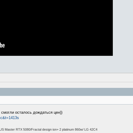
 смогли осталось дождаться цен))
Tjc&t=1413s
S Master RTX 5080/Fractal design ion+ 2 platinum 860w/ LG 42C4