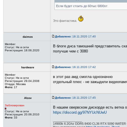
Если будет стоить до 60тыс 6800хт
Это фантастика.
Добавлено:
18.11.2020 17:40
daimos
Member
В блоге днса тамошний представитель сказ
Статус:
Не в сети
Регистрация: 18.06.2020
получше чем с 3080
Добавлено:
18.11.2020 17:42
hardware
Member
в этот раз амд смогла однозначно
Статус:
Не в сети
Регистрация: 29.04.2008
отдельный плюс - не зажыдили видеопамя
Откуда: Москва
Фото:
17
Добавлено:
18.11.2020 17:45
Alzov
Заблокирован
В нашем овервском дискорде есть ветка о
Статус:
Не в сети
https://discord.gg/97NYUcNUwU
Регистрация: 20.06.2010
Фото:
33
_________________
14900k 6.2Ghz DDR5 8400 CL36 RTX 5090 WATER