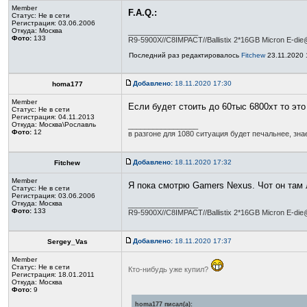
Member
F.A.Q.:
Статус:
Не в сети
Регистрация: 03.06.2006
Откуда: Москва
_________________
Фото:
133
R9-5900X//C8IMPACT//Ballistix 2*16GB Micron E-
Последний раз редактировалось
Fitchew
23.11.2020 
Добавлено:
18.11.2020 17:30
homa177
Member
Если будет стоить до 60тыс 6800хт то эт
Статус:
Не в сети
Регистрация: 04.11.2013
Откуда: Москва\Рославль
_________________
Фото:
12
в разгоне для 1080 ситуация будет печальнее, з
Добавлено:
18.11.2020 17:32
Fitchew
Member
Я пока смотрю Gamers Nexus. Чот он там 
Статус:
Не в сети
Регистрация: 03.06.2006
Откуда: Москва
_________________
Фото:
133
R9-5900X//C8IMPACT//Ballistix 2*16GB Micron E-
Добавлено:
18.11.2020 17:37
Sergey_Vas
Member
Статус:
Не в сети
Кто-нибудь уже купил?
Регистрация: 18.01.2011
Откуда: Москва
Фото:
9
homa177 писал(а):