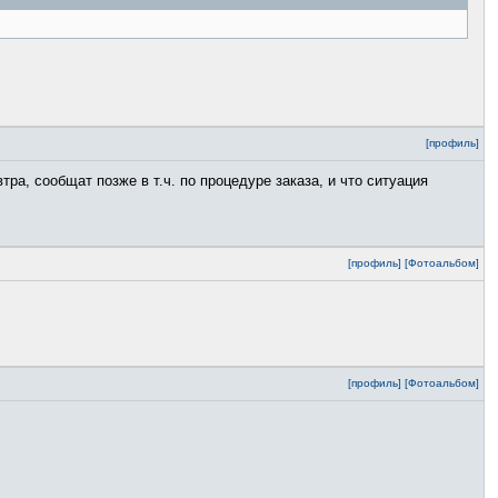
[профиль]
тра, сообщат позже в т.ч. по процедуре заказа, и что ситуация
[профиль]
[Фотоальбом]
[профиль]
[Фотоальбом]