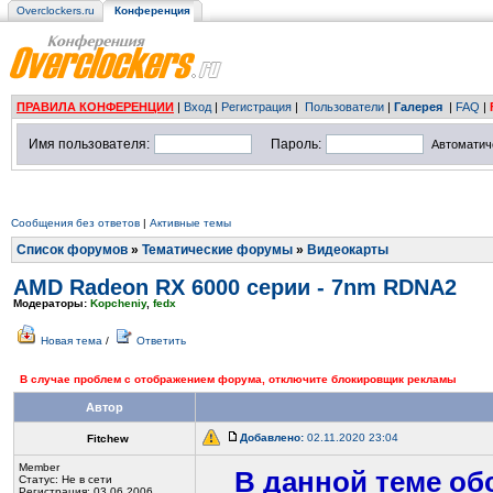
Overclockers.ru
Конференция
ПРАВИЛА КОНФЕРЕНЦИИ
|
Вход
|
Регистрация
|
Пользователи
|
Галерея
|
FAQ
|
Имя пользователя:
Пароль:
Автоматич
Сообщения без ответов
|
Активные темы
Список форумов
»
Тематические форумы
»
Видеокарты
AMD Radeon RX 6000 серии - 7nm RDNA2
Модераторы:
Kopcheniy
,
fedx
Новая тема
/
Ответить
В случае проблем с отображением форума, отключите блокировщик рекламы
Автор
Добавлено:
02.11.2020 23:04
Fitchew
Member
В данной теме обс
Статус:
Не в сети
Регистрация: 03.06.2006