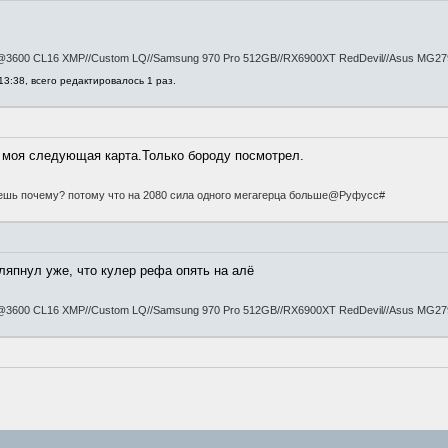
die@3600 CL16 XMP//Custom LQ//Samsung 970 Pro 512GB//RX6900XT RedDevil//Asus MG2
13:38, всего редактировалось 1 раз.
о моя следующая карта.Только бороду посмотрел.
наешь почему? потому что на 2080 сила одного мегагерца больше@Руфусс#
ляпнул уже, что кулер рефа опять на алё
die@3600 CL16 XMP//Custom LQ//Samsung 970 Pro 512GB//RX6900XT RedDevil//Asus MG2