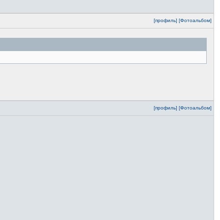
[профиль]
[Фотоальбом]
[профиль]
[Фотоальбом]