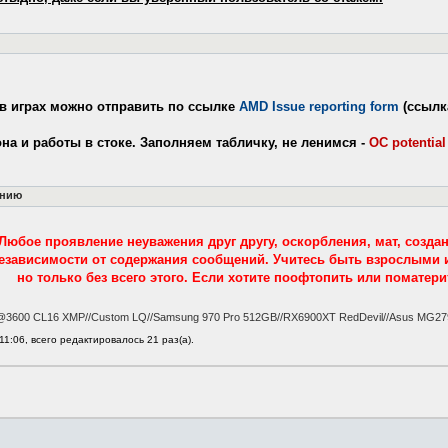
в играх можно отправить по ссылке
AMD Issue reporting form
(ссылк
на и работы в стоке. Заполняем табличку, не ленимся -
OC potential
ению
Любое проявление неуважения друг другу, оскорбления, мат, созда
независимости от содержания сообщений. Учитесь быть взрослыми 
но только без всего этого. Если хотите поофтопить или поматерит
die@3600 CL16 XMP//Custom LQ//Samsung 970 Pro 512GB//RX6900XT RedDevil//Asus MG2
11:06, всего редактировалось 21 раз(а).