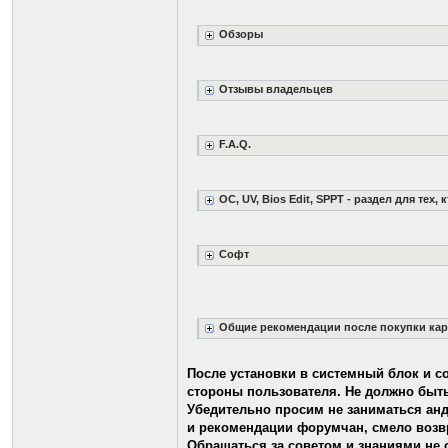
Обзоры
Отзывы владельцев
F.A.Q.
OC, UV, Bios Edit, SPPT - раздел для тех, 
Софт
Общие рекомендации после покупки ка
После установки в системный блок и с
стороны пользователя. Не должно быть
Убедительно просим не заниматься ан
и рекомендации форумчан, смело возвр
Обращаться за советом и знаниями не 