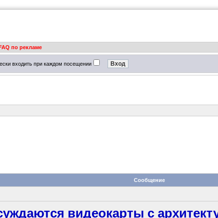
FAQ по рекламе
ески входить при каждом посещении
Сообщение
уждаются видеокарты с архитектур