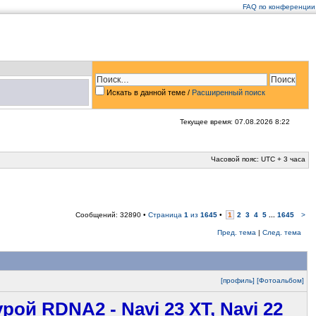
FAQ по конференции
Искать в данной теме
/
Расширенный поиск
Текущее время: 07.08.2026 8:22
Часовой пояс: UTC + 3 часа
Сообщений: 32890 •
Страница
1
из
1645
•
1
2
3
4
5
...
1645
>
Пред. тема
|
След. тема
[профиль]
[Фотоальбом]
ой RDNA2 - Navi 23 XT, Navi 22