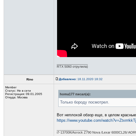
_________________
RTX 5060 отрулила)
Добавлено:
18.11.2020 18:32
Rino
Member
Статус:
Не в сети
Регистрация: 09.01.2005
homa177 писал(а):
Откуда: Москва
Только бороду посмотрел.
Вот неплохой обзор еще, в целом красные
https://www.youtube.com/watch?v=Ztxrrrkk
_________________
i7-13700К/Asrock Z790 Nova /Lexar 6000CL26/ AORU