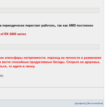
а периодически перестает работать, так как AMD постоянно
 of RX 6000 series
ние атмосферы нетерпимости, переход на личности и разжигание
и вести спокойные продуктивные беседы. Спорьте на здоровье,
ься, то идите в личку.
79Q
[профиль]
[Фотоальбом]