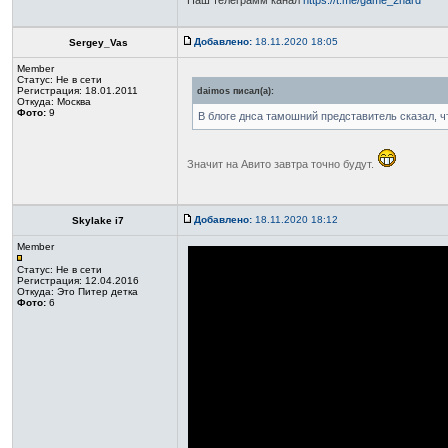
Наш телеграмм канал
https://t.me/game_2hard
Добавлено:
18.11.2020 18:05
Sergey_Vas
Member
Статус:
Не в сети
Регистрация: 18.01.2011
daimos писал(а):
Откуда: Москва
Фото:
9
В блоге днса тамошний представитель сказал, ч
Значит на Авито завтра точно будут.
Добавлено:
18.11.2020 18:12
Skylake i7
Member
Статус:
Не в сети
Регистрация: 12.04.2016
Откуда: Это Питер детка
Фото:
6