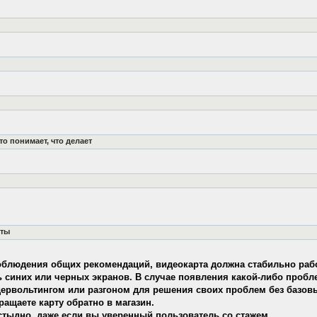
кто понимает, что делает
рты
облюдения общих рекомендаций, видеокарта должна стабильно рабо
 синих или черных экранов. В случае появления какой-либо пробле
дервольтингом или разгоном для решения своих проблем без базов
ащаете карту обратно в магазин.
стыдно, даже если вы уверенный пользователь со стажем.