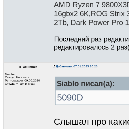
AMD Ryzen 7 9800X3D,
16gbx2 6K,ROG Strix 
2Tb, Dark Power Pro 
Последний раз редакт
редактировалось 2 раз(
Добавлено:
07.01.2025 16:20
b_wellington
Member
Статус:
Не в сети
Регистрация: 09.06.2020
Siablo писал(а):
Откуда: ^ i am this cat
5090D
Слышал про какие