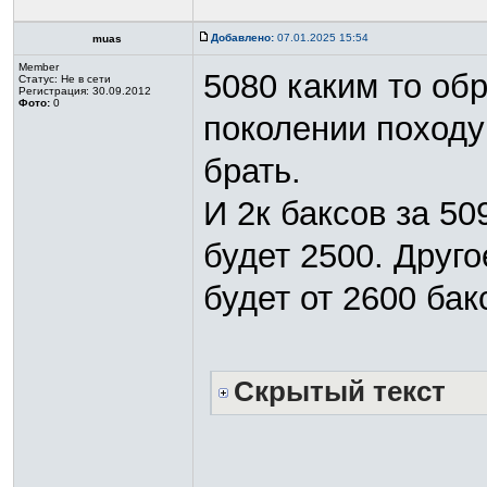
Добавлено:
07.01.2025 15:54
muas
Member
5080 каким то о
Статус:
Не в сети
Регистрация: 30.09.2012
Фото:
0
поколении походу
брать.
И 2к баксов за 50
будет 2500. Друго
будет от 2600 бак
Скрытый текст