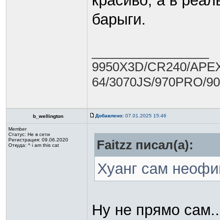
красиво, а в реал
барыги.
_________________
9950X3D/CR240/APEX
64/3070JS/970PRO/9
Добавлено:
07.01.2025 15:46
b_wellington
Member
Статус:
Не в сети
Регистрация: 09.06.2020
Faitzz писал(а):
Откуда: ^ i am this cat
Хуанг сам неофи
Ну не прямо сам..