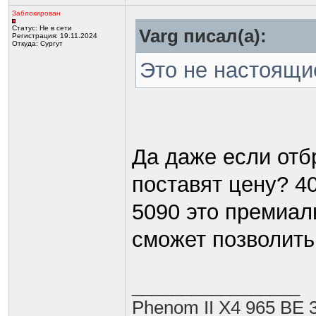
Заблокирован
Статус:
Не в сети
Varg писал(а):
Регистрация: 19.11.2024
Откуда: Сургут
Это не настоящи
Да даже если отб
поставят цену? 4
5090 это премиал
сможет позволить 
_________________
Phenom II X4 965 BE 