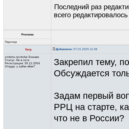
Последний раз редакт
всего редактировалось 
Реклама
Партнер
Добавлено:
07.01.2025 11:38
Varg
yччѣmъ rycckoѣе йэзыккo
Закрепил тему, п
Статус:
Не в сети
Регистрация: 30.12.2004
Откуда: у зайки яйки?
Обсуждается толь
Задам первый вопр
РРЦ на старте, к
что не в России?