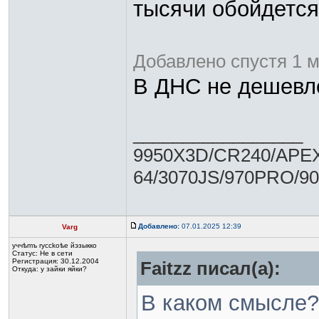
тысячи обойдется
Добавлено спустя 1 м
В ДНС не дешевле
_________________
9950X3D/CR240/APEX
64/3070JS/970PRO/9
Добавлено:
07.01.2025 12:39
Varg
yччѣmъ rycckoѣе йэзыккo
Статус:
Не в сети
Регистрация: 30.12.2004
Faitzz писал(а):
Откуда: у зайки яйки?
В каком смысле?