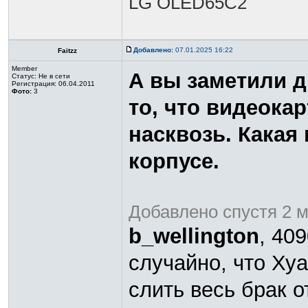
LG OLED65C2
Добавлено:
07.01.2025 16:22
Faitzz
Member
А вы заметили д
Статус:
Не в сети
Регистрация: 06.04.2011
Фото:
3
то, что видеока
насквозь. Какая 
корпусе.
Добавлено спустя 2 
b_wellington
, 40
случайно, что Ху
слить весь брак о