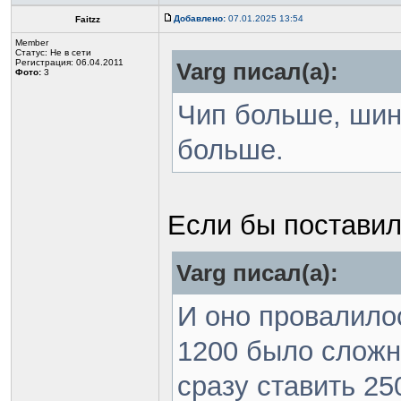
Добавлено:
07.01.2025 13:54
Faitzz
Member
Статус:
Не в сети
Регистрация: 06.04.2011
Varg писал(а):
Фото:
3
Чип больше, шин
больше.
Если бы поставил
Varg писал(а):
И оно провалилос
1200 было сложн
сразу ставить 25