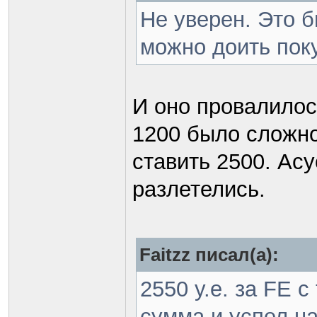
Не уверен. Это б
можно доить пок
И оно провалилось
1200 было сложно
ставить 2500. Асу
разлетелись.
Faitzz писал(а):
2550 у.е. за FE 
сумма и успел на