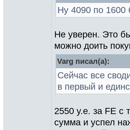
Ну 4090 по 1600
Не уверен. Это б
можно доить поку
Varg писал(а):
Сейчас все своди
в первый и единс
2550 у.е. за FE с
сумма и успел на