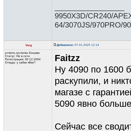
_________________
9950X3D/CR240/APEX
64/3070JS/970PRO/9
Добавлено:
07.01.2025 12:14
Varg
yччѣmъ rycckoѣе йэзыккo
Faitzz
Статус:
Не в сети
Регистрация: 30.12.2004
Откуда: у зайки яйки?
Ну 4090 по 1600 
раскупили, и никт
магазе с гарантие
5090 явно больше
Сейчас все сводит