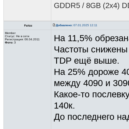
GDDR5 / 8GB (2x4) 
Добавлено:
07.01.2025 12:11
Faitzz
Member
На 11,5% обрезан
Статус:
Не в сети
Регистрация: 06.04.2011
Фото:
3
Частоты снижены
TDP ещё выше.
На 25% дороже 40
между 4090 и 3090
Какое-то послевку
140к.
До последнего над