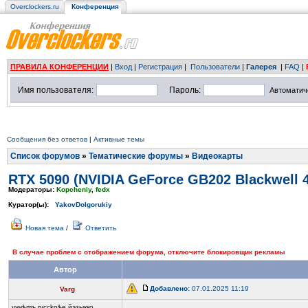
Overclockers.ru
Конференция
ПРАВИЛА КОНФЕРЕНЦИИ
|
Вход
|
Регистрация
|
Пользователи
|
Галерея
|
FAQ
|
Имя пользователя:
Пароль:
Автоматич
Сообщения без ответов
|
Активные темы
Список форумов
»
Тематические форумы
»
Видеокарты
RTX 5090 (NVIDIA GeForce GB202 Blackwell 
Модераторы:
Kopcheniy
,
fedx
Куратор(ы):
YakovDolgorukiy
Новая тема
/
Ответить
В случае проблем с отображением форума, отключите блокировщик рекламы
Автор
Добавлено:
07.01.2025 11:19
Varg
yччѣmъ rycckoѣе йэзыккo