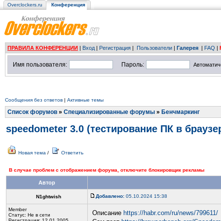
Overclockers.ru
Конференция
ПРАВИЛА КОНФЕРЕНЦИИ
|
Вход
|
Регистрация
|
Пользователи
|
Галерея
|
FAQ
|
Имя пользователя:
Пароль:
Автоматич
Сообщения без ответов
|
Активные темы
Список форумов
»
Специализированные форумы
»
Бенчмаркинг
speedometer 3.0 (тестирование ПК в браузе
Новая тема
/
Ответить
В случае проблем с отображением форума, отключите блокировщик рекламы
Автор
Добавлено:
05.10.2024 15:38
N1ghtwish
Member
Описание
https://habr.com/ru/news/799611/
Статус:
Не в сети
Регистрация: 12.01.2005