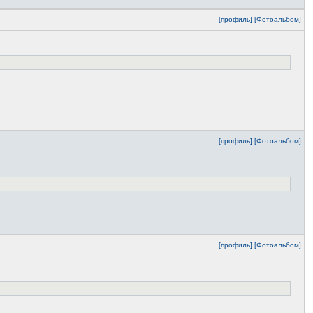
[профиль]
[Фотоальбом]
[профиль]
[Фотоальбом]
[профиль]
[Фотоальбом]