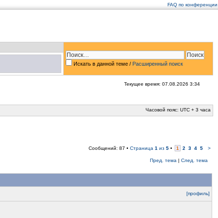
FAQ по конференции
Искать в данной теме
/
Расширенный поиск
Текущее время: 07.08.2026 3:34
Часовой пояс: UTC + 3 часа
Сообщений: 87 •
Страница
1
из
5
•
1
2
3
4
5
>
Пред. тема
|
След. тема
[профиль]