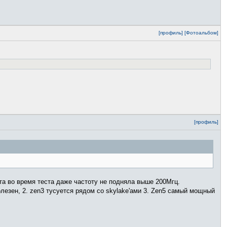
[профиль]
[Фотоальбом]
[профиль]
рта во время теста даже частоту не подняла выше 200Мгц.
олезен, 2. zen3 тусуется рядом со skylake'ами 3. Zen5 самый мощный