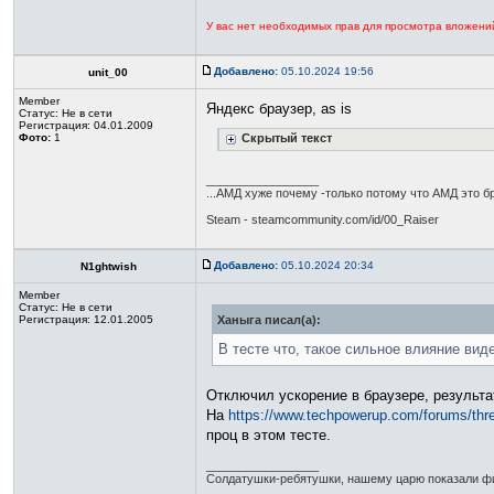
У вас нет необходимых прав для просмотра вложени
Добавлено:
05.10.2024 19:56
unit_00
Member
Яндекс браузер, as is
Статус:
Не в сети
Регистрация: 04.01.2009
Фото:
1
Скрытый текст
_________________
...АМД хуже почему -только потому что АМД это бра
Steam - steamcommunity.com/id/00_Raiser
Добавлено:
05.10.2024 20:34
N1ghtwish
Member
Статус:
Не в сети
Регистрация: 12.01.2005
Ханыга писал(а):
В тесте что, такое сильное влияние вид
Отключил ускорение в браузере, результа
На
https://www.techpowerup.com/forums/thre 
проц в этом тесте.
_________________
Солдатушки-ребятушки, нашему царю показали фи