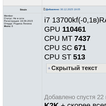
Добавлено:
30.12.2025 19:05
Strain
Member
i7 13700kf(-0,1в)
Статус:
Не в сети
Регистрация: 19.09.2015
Откуда: Родина Ленина
Фото:
6
GPU
110461
CPU MT
7437
CPU SC
671
CPU ST
513
Скрытый текст
Добавлено спустя 22 
K2K
+,скорее всег