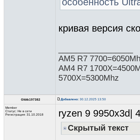
особенность Ultr
кривая версия ск
_________________
AM5 R7 7700=6050Mh
AM4 R7 1700X=4500M
5700X=5300Mhz
Добавлено:
30.12.2025 13:50
Gfdtk197382
Member
ryzen 9 9950x3d|
Статус:
Не в сети
Регистрация: 31.10.2018
Скрытый текст