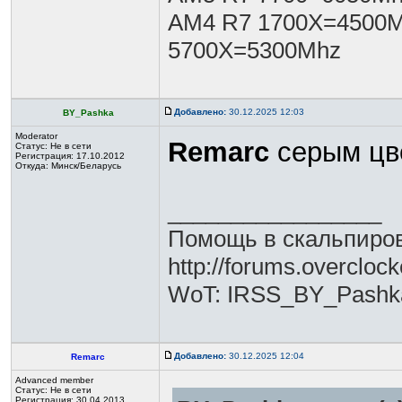
AM4 R7 1700X=4500M
5700X=5300Mhz
Добавлено:
30.12.2025 12:03
BY_Pashka
Moderator
Remarc
серым цве
Статус:
Не в сети
Регистрация: 17.10.2012
Откуда: Минск/Беларусь
_________________
Помощь в скальпиров
http://forums.overclo
WoT: IRSS_BY_Pashk
Добавлено:
30.12.2025 12:04
Remarc
Advanced member
Статус:
Не в сети
Регистрация: 30.04.2013