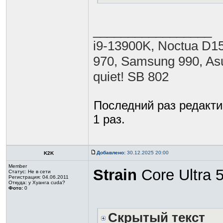
_________________
i9-13900K, Noctua D15
970, Samsung 990, Asu
quiet! SB 802
Последний раз редакт
1 раз.
Добавлено:
30.12.2025 20:00
K2K
Member
Strain
Core Ultra 5
Статус:
Не в сети
Регистрация: 04.06.2011
Откуда: у Хуанга cuda?
Фото:
0
Скрытый текст