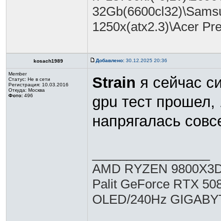
32Gb(6600cl32)\Samsu
1250х(atx2.3)\Acer Pr
Добавлено:
30.12.2025 20:36
kosach1989
Member
Strain
я сейчас си
Статус:
Не в сети
Регистрация: 10.03.2016
Откуда: Москва
Фото:
496
gpu тест прошел,
напрягалась совс
_________________
AMD RYZEN 9800X3D,
Palit GeForce RTX 5
OLED/240Hz GIGABY