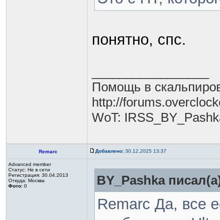
понятно, спс.
_________________
Помощь в скальпиров
http://forums.overclo
WoT: IRSS_BY_Pashk
Добавлено:
30.12.2025 13:37
Remarc
Advanced member
Статус:
Не в сети
Регистрация: 30.04.2013
BY_Pashka писал(а)
Откуда: Москва
Фото:
0
Remarc Да, все е