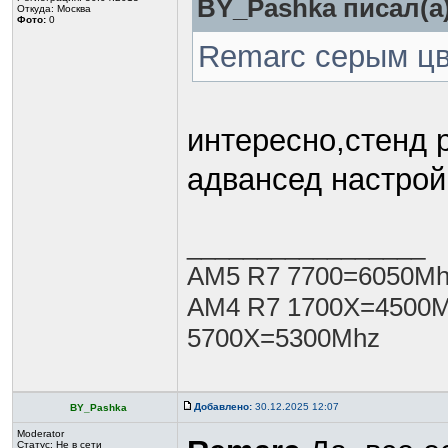
BY_Pashka писал(а)
Откуда: Москва
Фото:
0
Remarc серым цв
интересно,стенд 
адвансед настрой
_________________
AM5 R7 7700=6050Mh
AM4 R7 1700X=4500M
5700X=5300Mhz
Добавлено:
30.12.2025 12:07
BY_Pashka
Moderator
Статус:
Не в сети