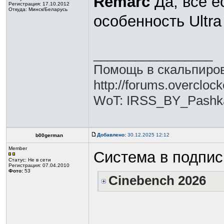
Remarc
Да, все е
Регистрация: 17.10.2012
Откуда: Минск/Беларусь
особенность Ultr
_________________
Помощь в скальпиров
http://forums.overclo
WoT: IRSS_BY_Pashk
Добавлено:
30.12.2025 12:12
b00german
Member
Система в подпис
Статус:
Не в сети
Регистрация: 07.04.2010
Фото:
53
Cinebench 2026
_________________