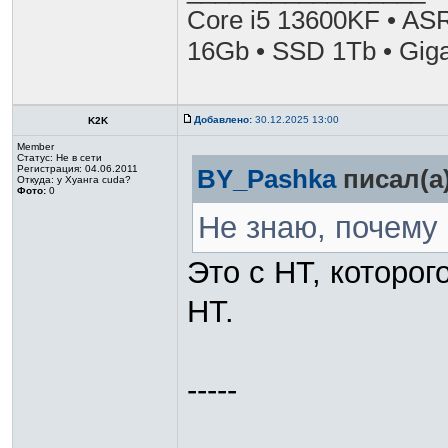
Core i5 13600KF • AS
16Gb • SSD 1Tb • Gig
Добавлено:
30.12.2025 13:00
K2K
Member
Статус:
Не в сети
Регистрация: 04.06.2011
BY_Pashka
писал(а)
Откуда: у Хуанга cuda?
Фото:
0
Не знаю, почему 
Это с HT, которого
HT.
-----