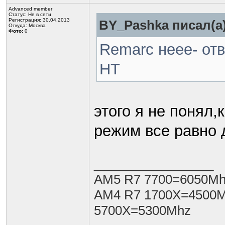
Advanced member
Статус:
Не в сети
Регистрация: 30.04.2013
BY_Pashka писал(а)
Откуда: Москва
Фото:
0
Remarc неее- от
HT
этого я не понял,
режим все равно 
_________________
AM5 R7 7700=6050Mh
AM4 R7 1700X=4500M
5700X=5300Mhz