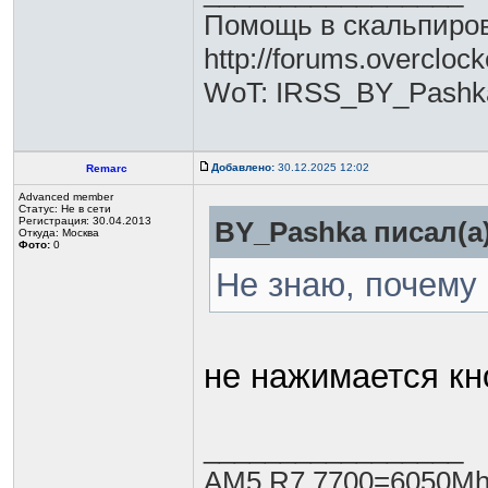
Помощь в скальпиров
http://forums.overclo
WoT: IRSS_BY_Pashk
Добавлено:
30.12.2025 12:02
Remarc
Advanced member
Статус:
Не в сети
Регистрация: 30.04.2013
BY_Pashka писал(а)
Откуда: Москва
Фото:
0
Не знаю, почему 
не нажимается кн
_________________
AM5 R7 7700=6050Mh