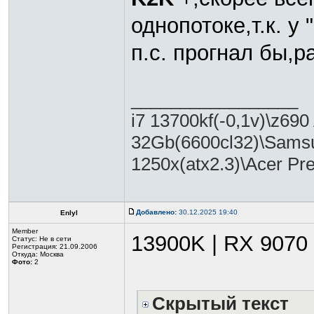
однопотоке,т.к. у
п.с. прогнал бы,
_________________
i7 13700kf(-0,1v)\z
32Gb(6600cl32)\Samsu
1250х(atx2.3)\Acer Pr
Добавлено:
30.12.2025 19:40
Enlyl
Member
13900K | RX 9070
Статус:
Не в сети
Регистрация: 21.09.2006
Откуда: Москва
Фото:
2
Скрытый текст