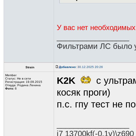
У вас нет необходимых
_________________
Фильтрами ЛС было у
Добавлено:
30.12.2025 20:26
Strain
Member
K2K
с ультра
Статус:
Не в сети
Регистрация: 19.09.2015
Откуда: Родина Ленина
Фото:
6
косяк проги)
п.с. гпу тест не 
_________________
i7 13700kf(-0,1v)\z