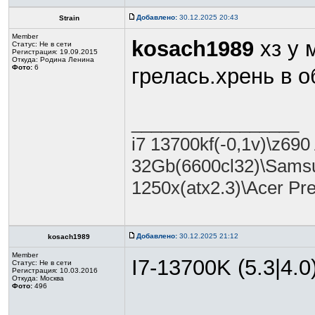
Добавлено:
30.12.2025 20:43
Strain
Member
kosach1989
хз у 
Статус:
Не в сети
Регистрация: 19.09.2015
Откуда: Родина Ленина
Фото:
6
грелась.хрень в 
_________________
i7 13700kf(-0,1v)\z
32Gb(6600cl32)\Samsu
1250х(atx2.3)\Acer Pr
Добавлено:
30.12.2025 21:12
kosach1989
Member
I7-13700K (5.3|4
Статус:
Не в сети
Регистрация: 10.03.2016
Откуда: Москва
Фото:
496