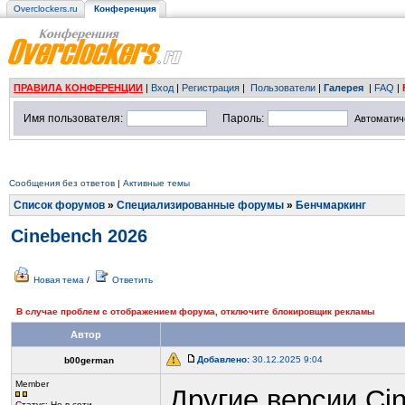
Overclockers.ru
Конференция
ПРАВИЛА КОНФЕРЕНЦИИ
|
Вход
|
Регистрация
|
Пользователи
|
Галерея
|
FAQ
|
Имя пользователя:
Пароль:
Автоматич
Сообщения без ответов
|
Активные темы
Список форумов
»
Специализированные форумы
»
Бенчмаркинг
Cinebench 2026
Новая тема
/
Ответить
В случае проблем с отображением форума, отключите блокировщик рекламы
Автор
Добавлено:
30.12.2025 9:04
b00german
Member
Другие версии Ci
Статус:
Не в сети