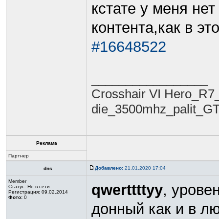
кстате у меня нет
контента,как в э
#16648522
_________________
Crosshair VI Hero_R7
die_3500mhz_palit_G
Реклама
Партнер
Добавлено:
21.01.2020 17:04
dns
Member
qwerttttyy
, урове
Статус:
Не в сети
Регистрация: 09.02.2014
Фото:
0
донный как и в л