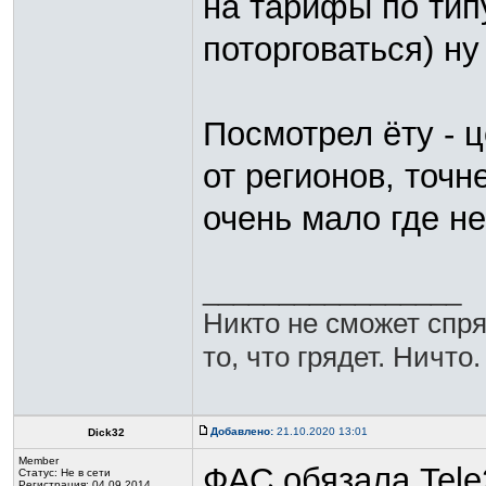
на тарифы по тип
поторговаться) н
Посмотрел ёту - ц
от регионов, точн
очень мало где н
_________________
Никто не сможет спря
то, что грядет. Ничто.
Добавлено:
21.10.2020 13:01
Dick32
Member
ФАС обязала Tele
Статус:
Не в сети
Регистрация: 04.09.2014