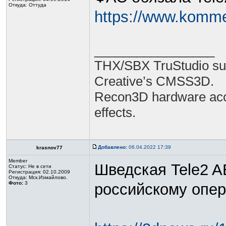
Откуда: Оттуда
https://www.komme
_________________
THX/SBX TruStudio sur
Creative’s CMSS3D.
Recon3D hardware acc
effects.
Добавлено:
06.04.2022 17:39
krasnov77
Member
Шведская Tele2 A
Статус:
Не в сети
Регистрация: 02.10.2009
Откуда: Мск.Измайлово.
Фото:
3
российскому опер