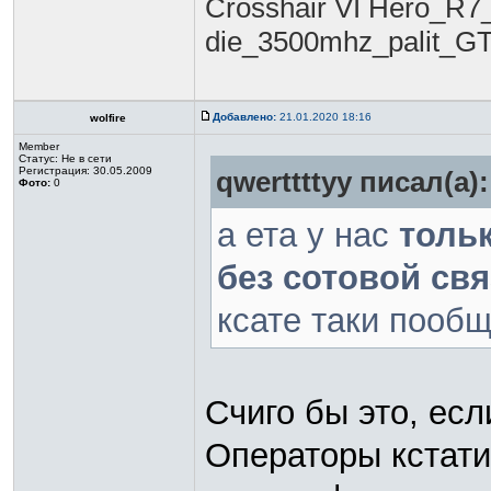
Crosshair VI Hero_R7
die_3500mhz_palit_G
Добавлено:
21.01.2020 18:16
wolfire
Member
Статус:
Не в сети
Регистрация: 30.05.2009
qwerttttyy писал(а):
Фото:
0
а ета у нас
толь
без сотовой свя
ксате таки пооб
Счиго бы это, есл
Операторы кстати