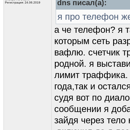
dns писал(а):
Регистрация: 24.06.2019
я про телефон же
а че телефон? я 
которым сеть раз
вафлю. счетчик т
родной. я выстави
лимит траффика. 
года,так и остался
cудя вот по диал
сообщении я доба
зайдя через тело