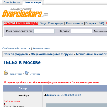
Overclockers.ru
Конференция
ПРАВИЛА КОНФЕРЕНЦИИ
|
Вход
|
Регистрация
|
Пользователи
|
Галерея
|
FAQ
|
Имя пользователя:
Пароль:
Автоматич
Сообщения без ответов
|
Активные темы
Список форумов
»
Общекомпьютерные форумы
»
Мобильные технолог
TELE2 в Москве
Новая тема
/
Ответить
В случае проблем с отображением форума, отключите блокировщик рекламы
Автор
Добавлено:
21.01.2020 16:32
qwerttttyy
Заблокирован
Статус:
Не в сети