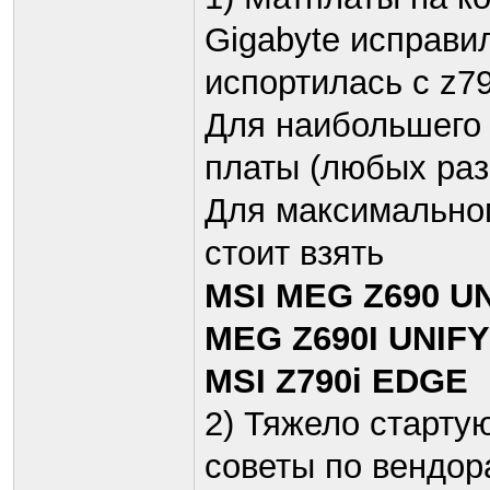
Gigabyte исправил
испортилась с z79
Для наибольшего 
платы (любых разм
Для максимальног
стоит взять
MSI MEG Z690 UN
MEG Z690I UNIFY
MSI Z790i EDGE
2) Тяжело старту
советы по вендор