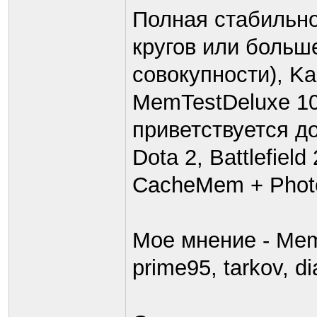
Полная стабильнос
кругов или больше
совокупности), K
MemTestDeluxe 1
приветствуется до
Dota 2, Battlefie
CacheMem + Phot
Мое мнение - Memt
prime95, tarkov, d