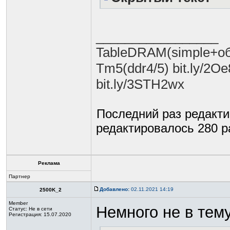
_________________
TableDRAM(simple+обы
Tm5(ddr4/5) bit.ly/2Oe
bit.ly/3STH2wx
Последний раз редакт
редактировалось 280 ра
Реклама
Партнер
Добавлено:
02.11.2021 14:19
2500K_2
Member
Немного не в тем
Статус:
Не в сети
Регистрация: 15.07.2020