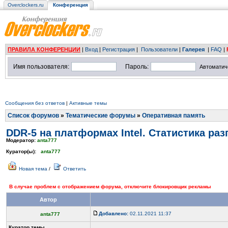
Overclockers.ru
Конференция
ПРАВИЛА КОНФЕРЕНЦИИ
|
Вход
|
Регистрация
|
Пользователи
|
Галерея
|
FAQ
|
Имя пользователя:
Пароль:
Автоматич
Сообщения без ответов
|
Активные темы
Список форумов
»
Тематические форумы
»
Оперативная память
DDR-5 на платформах Intel. Статистика раз
Модератор:
anta777
Куратор(ы):
anta777
Новая тема
/
Ответить
В случае проблем с отображением форума, отключите блокировщик рекламы
Автор
Добавлено:
02.11.2021 11:37
anta777
Куратор темы