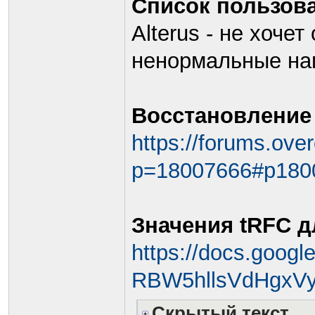
Список пользов
Alterus - не хочет
ненормальные на
Восстановление 
https://forums.ove
p=18007666#p180
Значения tRFC д
https://docs.goog
RBW5hllsVdHgxVy
Скрытый текст