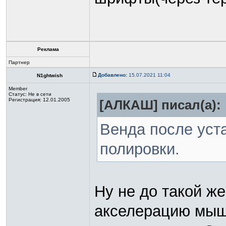
Реклама
Партнер
Добавлено:
15.07.2021 11:04
N1ghtwish
Member
Статус:
Не в сети
Регистрация: 12.01.2005
[АЛКАШ] писал(а):
Венда после уст
полировки.
Ну не до такой ж
акселерацию мыши