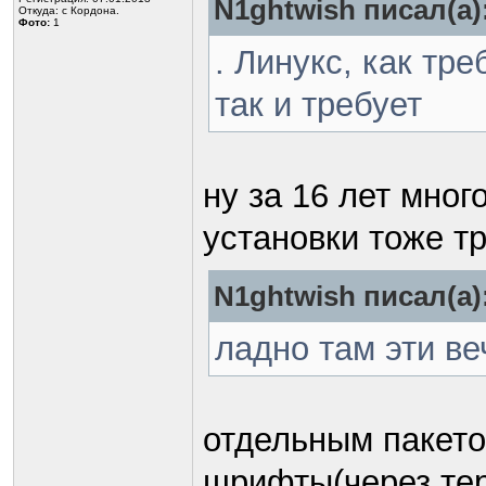
N1ghtwish писал(а)
Откуда: с Кордона.
Фото:
1
. Линукс, как тр
так и требует
ну за 16 лет мно
установки тоже т
N1ghtwish писал(а)
ладно там эти в
отдельным пакет
шрифты(через те