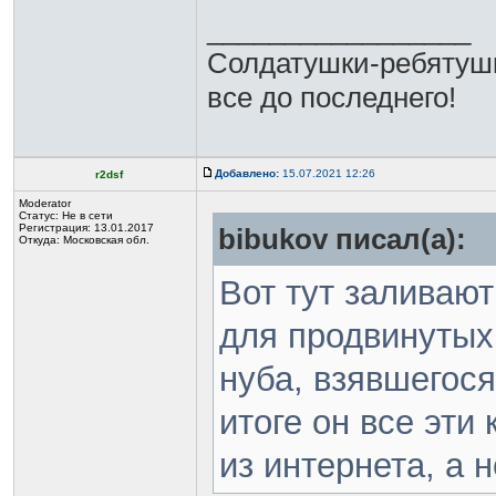
_________________
Солдатушки-ребятушк
все до последнего!
Добавлено:
15.07.2021 12:26
r2dsf
Moderator
Статус:
Не в сети
Регистрация: 13.01.2017
bibukov писал(а):
Откуда: Московская обл.
Вот тут заливаю
для продвинутых
нуба, взявшегос
итоге он все эти
из интернета, а н