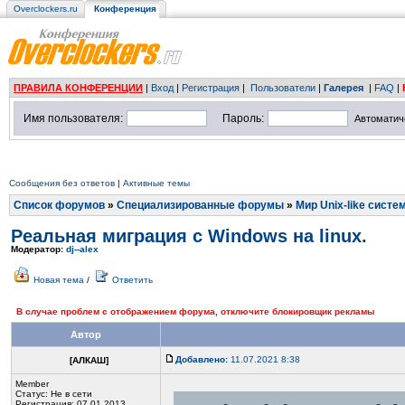
Overclockers.ru
Конференция
ПРАВИЛА КОНФЕРЕНЦИИ
|
Вход
|
Регистрация
|
Пользователи
|
Галерея
|
FAQ
|
Имя пользователя:
Пароль:
Автоматич
Сообщения без ответов
|
Активные темы
Список форумов
»
Специализированные форумы
»
Мир Unix-like систе
Реальная миграция с Windows на linux.
Модератор:
dj--alex
Новая тема
/
Ответить
В случае проблем с отображением форума, отключите блокировщик рекламы
Автор
Добавлено:
11.07.2021 8:38
[АЛКАШ]
Member
Статус:
Не в сети
Регистрация: 07.01.2013