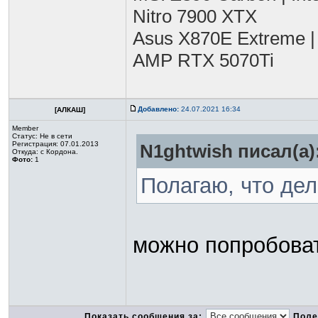
Nitro 7900 XTX
Asus X870E Extreme |
AMP RTX 5070Ti
Добавлено:
24.07.2021 16:34
[АЛКАШ]
Member
Статус:
Не в сети
Регистрация: 07.01.2013
N1ghtwish писал(а)
Откуда: с Кордона.
Фото:
1
Полагаю, что дел
можно попробова
Показать сообщения за:
Поле