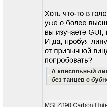
Хоть что-то в гол
уже о более высш
вы изучаете GUI, 
И да, пробуя лин
от привычной вин
попробовать?
А консольный лин
без танцев с буб
_________________
MSI Z890 Carbon | Int