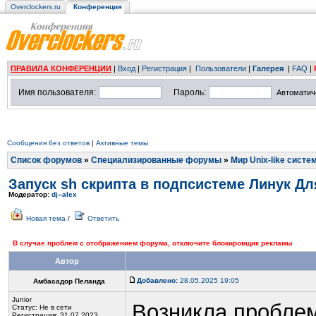
Overclockers.ru
Конференция
ПРАВИЛА КОНФЕРЕНЦИИ
|
Вход
|
Регистрация
|
Пользователи
|
Галерея
|
FAQ
|
Имя пользователя:
Пароль:
Автоматич
Сообщения без ответов
|
Активные темы
Список форумов
»
Специализированные форумы
»
Мир Unix-like систе
Запуск sh скрипта в подпсистеме Линук Дл
Модератор:
dj--alex
Новая тема
/
Ответить
В случае проблем с отображением форума, отключите блокировщик рекламы
Автор
Добавлено:
28.05.2025 19:05
Амбасадор Пеланда
Junior
Возникла проблем
Статус:
Не в сети
Регистрация: 31.07.2023