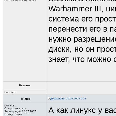
Warhammer III, ни
система его прост
перенести его в п
нужно разрешение
диски, но он прос
знает, что можно 
Реклама
Партнер
Добавлено:
29.09.2025 9:28
dj--alex
Member
А как линукс у ва
Статус:
Не в сети
Регистрация: 05.07.2007
Откуда: Гагры