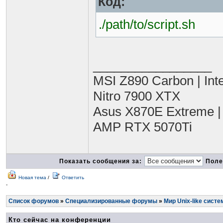
Код:
./path/to/script.sh
_________________
MSI Z890 Carbon | Int
Nitro 7900 XTX
Asus X870E Extreme |
AMP RTX 5070Ti
Показать сообщения за:
Поле
Новая тема
/
Ответить
-
Список форумов
»
Специализированные форумы
»
Мир Unix-like систе
Кто сейчас на конференции