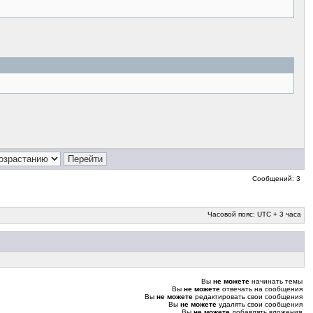
Сообщений: 3
Часовой пояс: UTC + 3 часа
Вы
не можете
начинать темы
Вы
не можете
отвечать на сообщения
Вы
не можете
редактировать свои сообщения
Вы
не можете
удалять свои сообщения
Вы
не можете
добавлять вложения