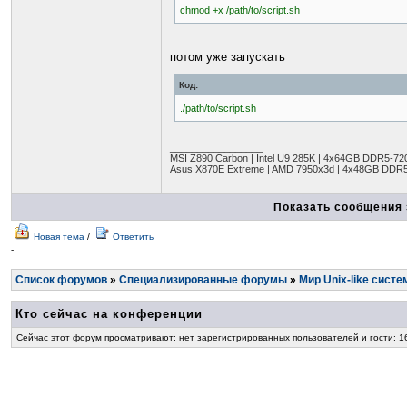
chmod +x /path/to/script.sh
потом уже запускать
Код:
./path/to/script.sh
_________________
MSI Z890 Carbon | Intel U9 285K | 4x64GB DDR5-720
Asus X870E Extreme | AMD 7950x3d | 4x48GB DDR5
Показать сообщения 
Новая тема
/
Ответить
-
Список форумов
»
Специализированные форумы
»
Мир Unix-like систе
Кто сейчас на конференции
Сейчас этот форум просматривают: нет зарегистрированных пользователей и гости: 1