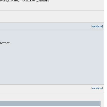
-нибудь знает, что можно сделать?
[профиль]
ботает.
[профиль]