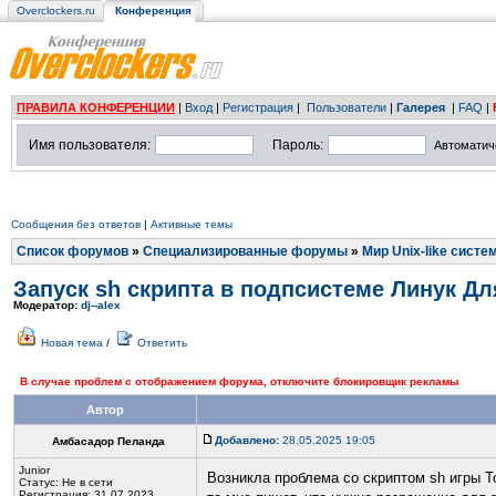
Overclockers.ru
Конференция
ПРАВИЛА КОНФЕРЕНЦИИ
|
Вход
|
Регистрация
|
Пользователи
|
Галерея
|
FAQ
|
Имя пользователя:
Пароль:
Автоматич
Сообщения без ответов
|
Активные темы
Список форумов
»
Специализированные форумы
»
Мир Unix-like систе
Запуск sh скрипта в подпсистеме Линук Дл
Модератор:
dj--alex
Новая тема
/
Ответить
В случае проблем с отображением форума, отключите блокировщик рекламы
Автор
Добавлено:
28.05.2025 19:05
Амбасадор Пеланда
Junior
Возникла проблема со скриптом sh игры Tot
Статус:
Не в сети
Регистрация: 31.07.2023