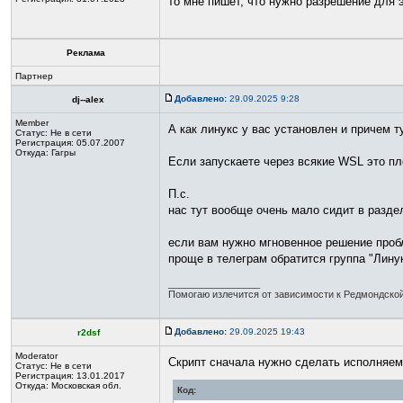
то мне пишет, что нужно разрешение для э
Реклама
Партнер
Добавлено:
29.09.2025 9:28
dj--alex
Member
А как линукс у вас установлен и причем т
Статус:
Не в сети
Регистрация: 05.07.2007
Откуда: Гагры
Если запускаете через всякие WSL это пл
П.с.
нас тут вообще очень мало сидит в разде
если вам нужно мгновенное решение проб
проще в телеграм обратится группа "Лину
_________________
Помогаю излечится от зависимости к Редмондско
Добавлено:
29.09.2025 19:43
r2dsf
Moderator
Скрипт сначала нужно сделать исполняе
Статус:
Не в сети
Регистрация: 13.01.2017
Откуда: Московская обл.
Код: