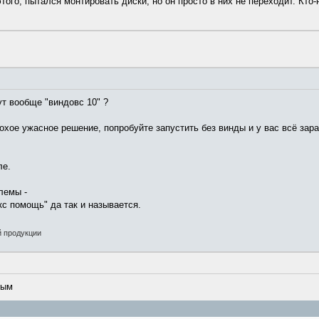
того, пытался монтировать диски, но он просто в них не переходит. Кто
ут вообще "виндовс 10" ?
охое ужасное решение, попробуйте запустить без винды и у вас всё зара
ле.
лемы -
кс помощь" да так и называется.
й продукции
мым