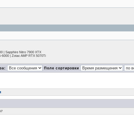
0 | Sapphire Nitro 7900 XTX
-6000 | Zotac AMP RTX 5070Ti
за:
Поле сортировки
м
67