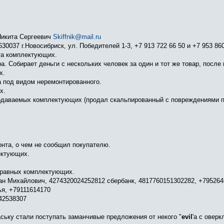
Никита Сергеевич
Skiffnik@mail.ru
0037 г.Новосибриск, ул. Победителей 1-3, +7 913 722 66 50 и +7 953 860
та комплектующих.
. Собирает деньги с нескольких человек за один и тот же товар, после 
х.
 под видом неремонтированного.
х.
одаваемых комплектующих (продал скальпированный с повреждениями п
нта, о чем не сообщил покупателю.
ектующих.
равных комплектующих.
ман Михайлович, 4274320024252812 сбербанк, 4817760151302282, +79526
я, +79111614170
42538307
ську стали поступать заманчивые предложения от некого "
evil
'a с овер