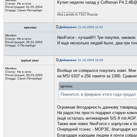
Member
Купил неделю назад у Coffeman P4 2,4B@
Статус:
Не в сети
Регистрация: 01.05.2004
Откуда: Санкт-Петербург
_________________
Aka Laredo in TSC! Russia
Добавлено:
11.10.2004 11:02
specnaz
Member
NeoForce - лучший!!! Три покупки, никаких
Статус:
Не в сети
Регистрация: 26.01.2004
И еще несколько людей было, два-три точ
Откуда: С-Петербург
Добавлено:
11.10.2004 16:05
typical user
Member
Вообще не собирался покупать комп. Мне 
Статус:
Не в сети
Регистрация: 30.03.2003
на MSI 6337 и 256 памяти за 1300. Сравни
Откуда: Санкт-Петербург
Цитата:
Помнится, в феврале этого года продал
Огромная блгодарность данному товарищу
На радостях просто подарил старую комлек
(ещё осталась антикварная SIS 8 mb AGP.
Также мне помог NeoForce с корпусом и б
Очередной тсэнкс - МОРЗЕ, благодаря кото
Благодаря хорошим людям я почти собра