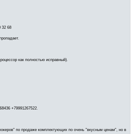
 32 68
пропадает.
роцессор как полностью исправный).
468436 +79991267522.
клокеров" по продаже комплектующих по очень "вкусным ценам", но в