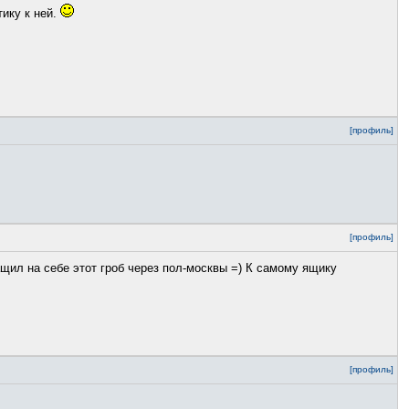
тику к ней.
[профиль]
[профиль]
ащил на себе этот гроб через пол-москвы =) К самому ящику
[профиль]