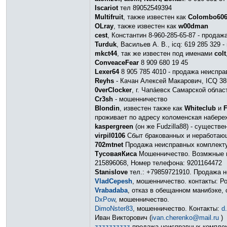
Iscariot
тел 89052549394
Multifruit
, также известен как
Colombo60
OLray
, также известен как
w00dman
cest
, Константин 8-960-285-65-87 - прод
Turduk
, Васильев А. В., icq: 619 285 329
mkct44
, так же известен под именами
colt
ConveaceFear
8 909 680 19 45
Lexer64
8 905 785 4010 - продажа неиспр
Reyhs
- Качан Алексей Макарович, ICQ 38
0verClocker
, г. Чапа́евск Самарской обла
Cr3sh
- мошенничество
Blondin
, известен также как
Whiteclub
и
F
проживает по адресу коломенская набере
kaspergreen
(он же Fudzilla88) - существ
virpil0106
Сбыт бракованных и неработаю
702mtnet
Продажа неисправных комплекту
ТусоваяКиса
Мошенничество. Возмжные ник
215896068, Номер телефона: 9201164472
Stanislove
тел.: +79859721910. Продажа 
VladCepesh
, мошенничество. контакты: Р
Vrabadaba
, отказ в обещанном манибэке, 
DxPow
, мошенничество.
DimoNster83
, мошенничество. Контакты:
d
Иван Викторович (
ivan.cherenko@mail.ru
)
zzzzzzzzzz
продажа неисправных комплек