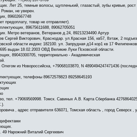
х. Лет 25, темные волосы, щупленький, глазастый, зубы кривые, рост 1
 Роман, не уверен.
их, 89602667748
т предоплату, товар не отправляет).
мплектующих, 89675611688, 89062705051
их. Метро ветеранов, Ветеранов д.24, 89213234490 Артур
в Сергей Викторович, Краснодар. ул.Красная 156, кв57, 8этаж, 2 подъез
ковской области индекс 182100. ул. Запрудная д14 кор1 кв 17 Филипенк
695 выдан 18.02.2003 ОВД Великие Луки Псковской области.
щих, 89043300705, территориально - Академическая
ей.
Олегом из Новороссийска, +79068103870, N 4890494247471436 (последне
плектующих, телефоны 89672578823 89258645193
ектующих
ующих
во
о, тел. +79069569998. Томск. Савиных А.В. Карта Сбербанка 427686402
.).
овича , адрес отправителя 636071, Томская область , город Северск , 
 дефектами
ующих.
в. 49 Нарожний Виталий Сергеевич