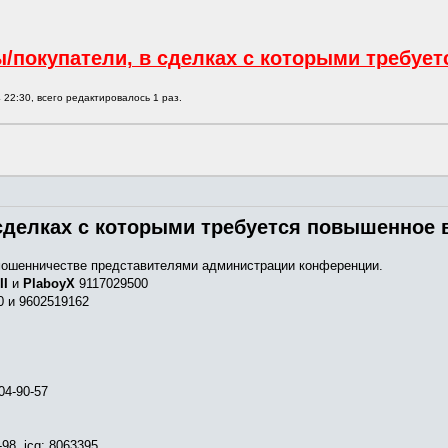
/покупатели, в сделках с которыми требуе
 22:30, всего редактировалось 1 раз.
сделках с которыми требуется повышенное 
ошенничестве представителями администрации конференции.
II
и
PlaboyX
9117029500
 и 9602519162
04-90-57
-98, icq: 8063395