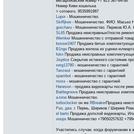
мегафоновский номер +7 923 367-64-58
Номер Киви кошелька
> сотового. 9535991987
Lupor
- Мошенничество.
Skiffjkee
- Мошенничество. ФИО: Масько 
goscharu
- Мошенничество. Периков Ю.А. 63
SL65
Продажа неисправных//после ремон
Wemker
Мошенничество с отправкой товара
bosser2407
Продажа битых комплектующи
B1ngo
Продажа железа из уценки юлмарта
fskn
Продажа неисправных комплектующи
Jispitos
Сокрытие истинного состояние пр
serg13780
- мошенничество с гарантией
Tanzwut
- мошенничество с гарантией
spambot
- мошенничество с гарантией
moss
- мошенничество с гарантией
Haneson
- продажа видеокарты после ремо
Battlegroove
Продажа неисправных компл
a-tone
Мошенничество.
turboclocker
он же
RBreaker
Продажа неисп
Раз
,
два
. г. Пермь, Шириков / Шириев Ро
el barto
Продажа долхлой видеокарты, Иль
ooops
Мошенничество +79050257632 +799
Участились случаи, когда форумчанам в а