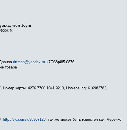
од аккаунтом
Joyni
17833040
 Дранов
drfraan@yandex.ru
+7(968)485-0876
не товара
 Номер карты: 4276 7700 1041 9213, Номера icq: 616982782,
8,
http://vk.com/id98907123
, так же может быть известен как: Черенко