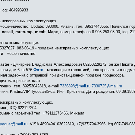
6
icq: 404993933
ажа неисправных комплектующих.
 - мошенничество. Update: 390000, Рязань, тел. 89537443666. Появился п
,
ncsell
,
mr.trump
,
mcolt
,
Марк
, номер телефона 8 905 253 03 90, icq: 2
авных комплектующих
5327627, 983-06-19 - продажа неисправных комплектующих
сти - мошенничество
aster
- Дмитриев Владислав Александрович 89263229272, он же Никита
жная дом 6 кв.576
Фото
- махинации с гарантией, подозревается в подме
енная задержка с отправкой при дистанционной продаже процессора.
щих материнских плат
ющих, тел. 89253042818, e-mail
7336898@mail.ru
7330725@mail.ru
и: KristinaVIP ТусоваяКиса, Имя: Кристина, Дата рождения: 09.09.1987,
неисправных комплектующих.
оман, ICQ 622117204
обман с гарантией тел. +79111273466, Михаил.
.yaguar@mail.ru
, VISA 4890494163622319, +7(937)794-3966, icq 607-749-08
тующих. +7(905) 207-3789