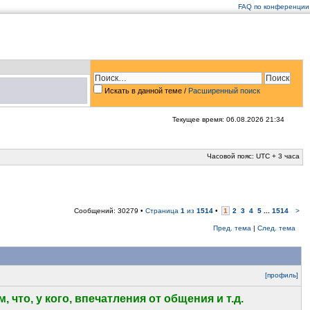
FAQ по конференции
Искать в данной теме
/
Расширенный поиск
Текущее время: 06.08.2026 21:34
Часовой пояс: UTC + 3 часа
Сообщений: 30279 •
Страница
1
из
1514
•
1
2
3
4
5
...
1514
>
Пред. тема
|
След. тема
[профиль]
что, у кого, впечатления от общения и т.д.