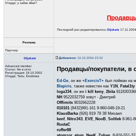
Откуда: у зайки яйки?
Продавцы
Последний раз редактировалось
Gljukats
17.11.2004
Реклама
Партнер
Добавлено:
10.10.2004 23:32
Gljukats
Advanced member
Продавцы/покупатели, в 
Статус:
Не в сети
Регистрация: 19.10.2002
Откуда: Tartu, Eestimaa
Ed-Ge
, он же
+ExorcisT+
был пойман на м
Blapiris
, также известен как
Y1N
,
Fatal1ty 
loga334
, он же
i kill keny
,
2bita
9118303360
NH
9522032759 зовут - Дмитрий
Offlimits
9032662228
010101
(8432)991-161 9-960-048-19-21
KlausBarka
(926) 819 79 38 Михаил
kenf
,
Nitro343
,
EVE_NooB
,
Soltlek
8-961-8
RustaC
ruffer88
atomzor, atom, NeeK, Zohan
. 8-916-551-37