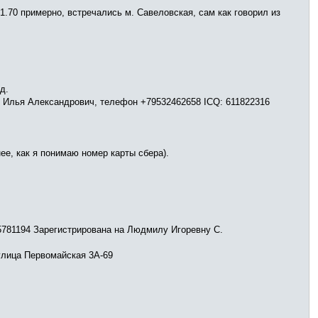
.70 примерно, встречались м. Савеловская, сам как говорил из
д.
ов Илья Александрович, телефон +79532462658 ICQ: 611822316
е, как я понимаю номер карты сбера).
5781194 Зарегистрирована на Людмилу Игоревну С.
улица Первомайская 3А-69