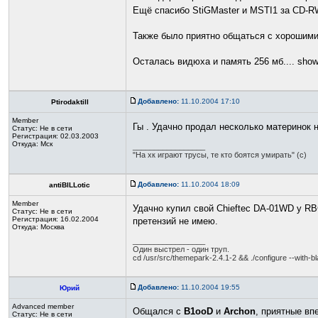
Ещё спасибо StiGMaster и MSTI1 за CD-RW,
Также было приятно общаться с хорошим
Осталась видюха и память 256 мб.... show 
Добавлено:
11.10.2004 17:10
Ptirodaktill
Member
Гы . Удачно продал несколько материнок 
Статус:
Не в сети
Регистрация: 02.03.2003
Откуда: Мск
_________________
"На хк играют трусы, те кто боятся умирать" (с)
Добавлено:
11.10.2004 18:09
antiBILLotic
Member
Удачно купил свой Chieftec DA-01WD у RBG
Статус:
Не в сети
Регистрация: 16.02.2004
претензий не имею.
Откуда: Москва
_________________
Один выстрел - один труп.
cd /usr/src/themepark-2.4.1-2 && ./configure --with
Добавлено:
11.10.2004 19:55
Юрий
Advanced member
Общался с
B1ooD
и
Archon
, приятные вп
Статус:
Не в сети