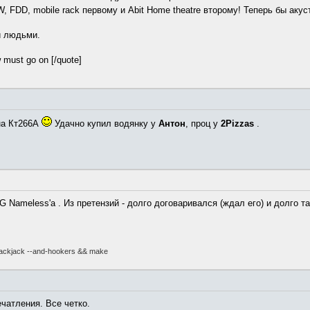
 FDD, mobile rack первому и Abit Home theatre второму! Теперь бы акус
и людьми.
must go on [/quote]
на Кт266А
Удачно купил водянку у
Антон
, проц у
2Pizzas
.
 Nameless'а . Из претензий - долго договаривался (ждал его) и долго т
-blackjack --and-hookers && make
ечатления. Все четко.