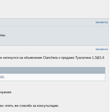
[профиль]
ены.
[профиль]
не наткнулся на объявление Clanchera о продаже Туалатина 1,3@1,6
00,
 нужнее
люс опять же спасибо за консультацию.