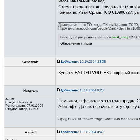
итоге банальный развод.
Схема: предлагает по предоплате (или хо
Контакты: Иван Орлов, ICQ 610906727; yan
_________________
Демократия - это ТО, когда ТЫ выбираешь ТОГО, кт
http://ru-ru.facebook.com/people/Dmitri-Spirihhin/1
Последний раз редактировалось
danil_sneg
02.12.2
Обновление списка
Добавлено:
10.10.2004 23:38
Genazvale
Купил у HATRED VORTEX`a хороший экземп
Добавлено:
11.10.2004 0:23
Искатель
Junior
Помнится, в феврале этого года продал С
Статус:
Не в сети
Регистрация: 07.01.2004
Абит нф7. До сих пор считаю эту сделку 
Откуда: Питер, СПбГУ
_________________
Dying is one of the few things, which can be reached 
Добавлено:
11.10.2004 0:42
nomer8