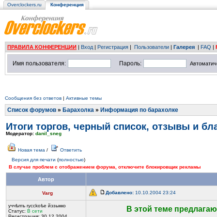
Overclockers.ru
Конференция
ПРАВИЛА КОНФЕРЕНЦИИ
|
Вход
|
Регистрация
|
Пользователи
|
Галерея
|
FAQ
|
Имя пользователя:
Пароль:
Автоматич
Сообщения без ответов
|
Активные темы
Список форумов
»
Барахолка
»
Информация по барахолке
Итоги торгов, черный список, отзывы и бл
Модератор:
danil_sneg
Новая тема
/
Ответить
Версия для печати
(
полностью
)
В случае проблем с отображением форума, отключите блокировщик рекламы
Автор
Добавлено:
10.10.2004 23:24
Varg
yччѣmъ rycckoѣе йэзыккo
В этой теме предлагаю 
Статус:
В сети
Регистрация: 30.12.2004