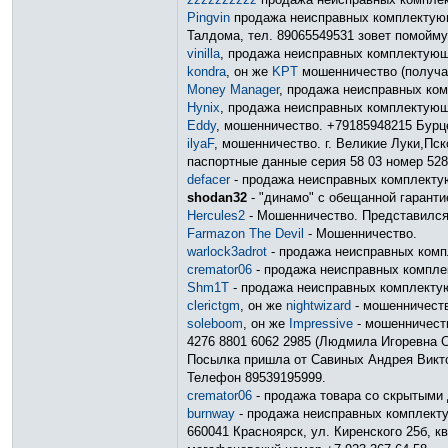
Pingvin
продажа неисправных комплектующи
Талдома, тел. 89065549531 зовет помойму
vinilla
, продажа неисправных комплектующ
kondra
, он же
KPT
мошенничество (получае
Money Manager
, продажа неисправных ко
Hynix
, продажа неисправных комплектующ
Eddy
, мошенничество. +79185948215 Бурце
ilyaF
, мошенничество. г. Великие Луки,Пс
паспортные данные серия 58 03 номер 528
defacer
- продажа неисправных комплектую
shodan32
- "динамо" с обещанной гаранти
Hercules2
- Мошенничество. Представился 
Farmazon The Devil
- Мошенничество.
warlock3adrot
- продажа неисправных ком
cremator06
- продажа неисправных компл
Shm1T
- продажа неисправных комплект
clerictgm
, он же
nightwizard
- мошенничест
soleboom
, он же
Impressive
- мошенничеств
4276 8801 6062 2985 (Людмила Игоревна С
Посылка пришла от Савиных Андрея Виктор
Телефон 89539195999.
cremator06
- продажа товара со скрытыми
burnway
- продажа неисправных комплект
660041 Красноярск, ул. Киренского 25б, к