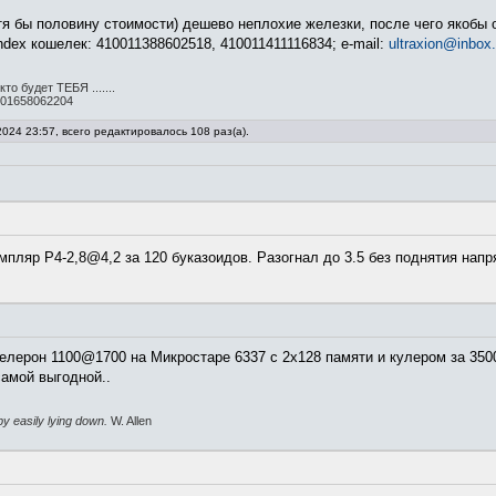
тя бы половину стоимости) дешево неплохие железки, после чего якобы о
dex кошелек: 410011388602518, 410011411116834; e-mail:
ultraxion@inbox.
о будет ТЕБЯ .......
00001658062204
024 23:57, всего редактировалось 108 раз(а).
ляр Р4-2,8@4,2 за 120 буказоидов. Разогнал до 3.5 без поднятия нап
елерон 1100@1700 на Микростаре 6337 с 2х128 памяти и кулером за 3500
самой выгодной..
by easily lying down.
W. Allen