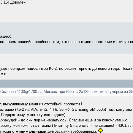
3,15! Доволен!
 жалоб.
но - всем спасибо. особенно тем, кто вошел в мое положение и скинул ц
уже порядком надоел мой К6-2, но решил терпеть до нового года. Пока 
те с
 Селерон 1100@1700 на Микростаре 6337 с 2х128 памяти и кулером за 35
, выручившему меня из отстойной пропасти !
тацию (К6-2 на VIA, тнт2, 4 Гб, 96 мб, Samsung SM 550b) том, кому она
 Подарю тому, у кого куплю видяху).
арракудой - до сих пор не нарадуюсь. Спасибо ещё и за консультацию!
рому мой комп стал тихим (Титан Ку 5 на 5 ольт - не слышно! - 43С), п
л комп с
минимальными
думовскими требованиями.