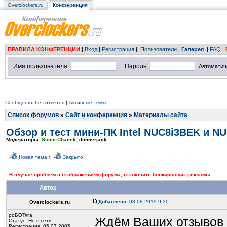
Overclockers.ru
Конференция
ПРАВИЛА КОНФЕРЕНЦИИ
|
Вход
|
Регистрация
|
Пользователи
|
Галерея
|
FAQ
|
Имя пользователя:
Пароль:
Автоматич
Сообщения без ответов
|
Активные темы
Список форумов
»
Сайт и конференция
»
Материалы сайта
Обзор и тест мини-ПК Intel NUC8i3BEK и N
Модераторы:
Sonic-Chainik
,
donnerjack
Новая тема
/
Закрыто
В случае проблем с отображением форума, отключите блокировщик рекламы
Автор
Добавлено:
03.08.2019 9:30
Overclockers.ru
роБОТяга
Ждём Ваших отзывов
Статус:
Не в сети
Регистрация: 05.07.2005