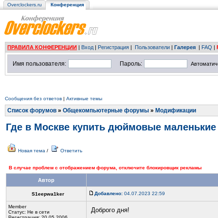
Overclockers.ru
Конференция
ПРАВИЛА КОНФЕРЕНЦИИ
|
Вход
|
Регистрация
|
Пользователи
|
Галерея
|
FAQ
|
Имя пользователя:
Пароль:
Автоматич
Сообщения без ответов
|
Активные темы
Список форумов
»
Общекомпьютерные форумы
»
Модификации
Где в Москве купить дюймовые маленькие 
Новая тема
/
Ответить
В случае проблем с отображением форума, отключите блокировщик рекламы
Автор
Добавлено:
04.07.2023 22:59
S1eepwa1ker
Member
Доброго дня!
Статус:
Не в сети
Регистрация: 20.05.2006