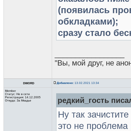
(появилась про
обкладками);
сразу стало бе
_________________
"Вы, мой друг, не ано
Добавлено:
13.02.2021 13:34
DWORD
Member
Статус:
Не в сети
Регистрация: 14.12.2005
редкий_гость писал
Откуда: За Мкадье
Ну так зачистите
это не проблема