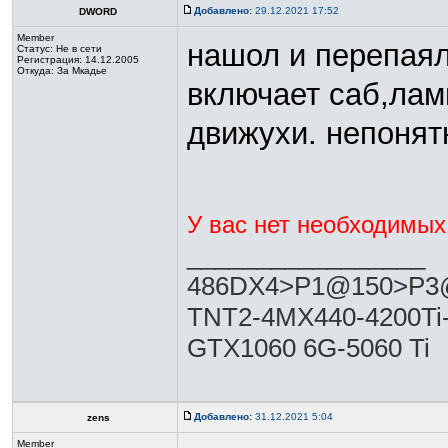
Добавлено:
29.12.2021 17:52
DWORD
Member
нашол и перепаял
Статус:
Не в сети
Регистрация: 14.12.2005
Откуда: За Мкадье
включает саб,ламп
движухи. непонят
У вас нет необходимых
_________________
486DX4>P1@150>P3@
TNT2-4MX440-4200Ti
GTX1060 6G-5060 Ti
Добавлено:
31.12.2021 5:04
zens
Member