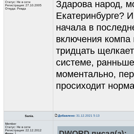
Здарова народ, м
Статус:
Не в сети
Регистрация: 27.10.2005
Откуда: Ревда
Екатеринбурге? И
начала в последн
включения компа в
тридцать щелкает 
системе, ранньше
моментально, пер
просиходит норма
Добавлено:
31.12.2021 5:13
Sania.
Member
Статус:
Не в сети
Регистрация: 22.12.2012
DWORD писал(а):
Фото:
1