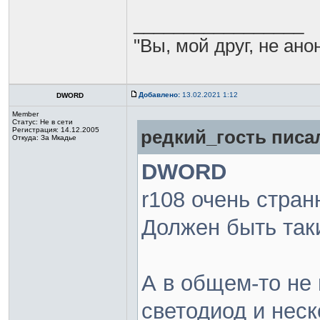
_________________
"Вы, мой друг, не ано
Добавлено:
13.02.2021 1:12
DWORD
Member
Статус:
Не в сети
Регистрация: 14.12.2005
редкий_гость писал
Откуда: За Мкадье
DWORD
r108 очень стран
Должен быть та
А в общем-то не 
светодиод и неск