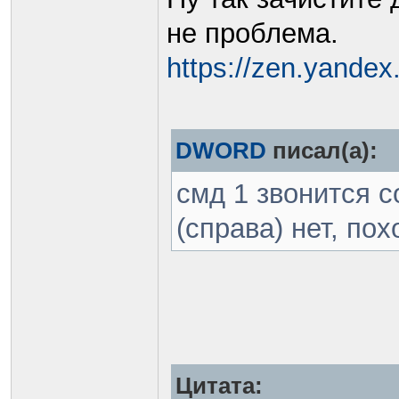
не проблема.
https://zen.yandex
DWORD
писал(а):
смд 1 звонится с
(справа) нет, пох
Цитата: