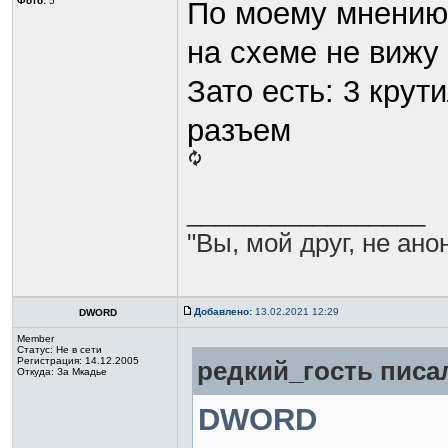
Фото:
5
По моему мнению 
на схеме не вижу 
Зато есть: 3 крут
разъем
_________________
"Вы, мой друг, не ано
Добавлено:
13.02.2021 12:29
DWORD
Member
Статус:
Не в сети
Регистрация: 14.12.2005
редкий_гость писал
Откуда: За Мкадье
DWORD