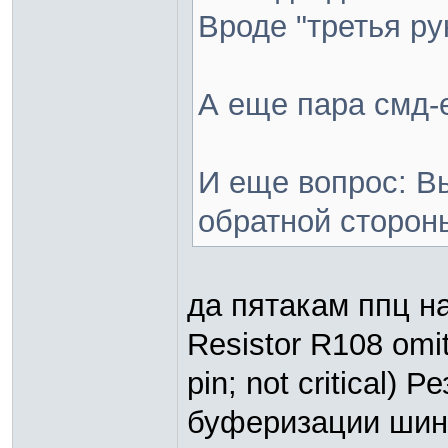
Вроде "третья ру
А еще пара смд-
И еще вопрос: В
обратной сторон
да пятакам ппц н
Resistor R108 omitt
pin; not critical)
буферизации шины