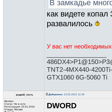
В замкадье много
как видете копал 
развалилось
У вас нет необходимых
_________________
486DX4>P1@150>P3@
TNT2-4MX440-4200Ti
GTX1060 6G-5060 Ti
Добавлено:
13.02.2021 11:35
редкий_гость
Member
DWORD
Статус:
Не в сети
Регистрация: 23.01.2016
Откуда: Москва