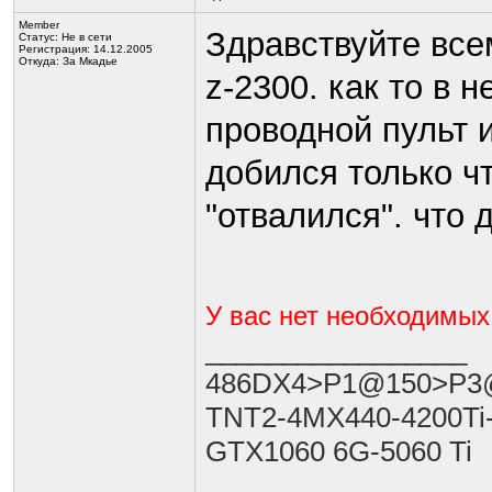
Member
Здравствуйте всем
Статус:
Не в сети
Регистрация: 14.12.2005
Откуда: За Мкадье
z-2300. как то в 
проводной пульт и
добился только ч
"отвалился". что 
У вас нет необходимых
_________________
486DX4>P1@150>P3@
TNT2-4MX440-4200Ti
GTX1060 6G-5060 Ti