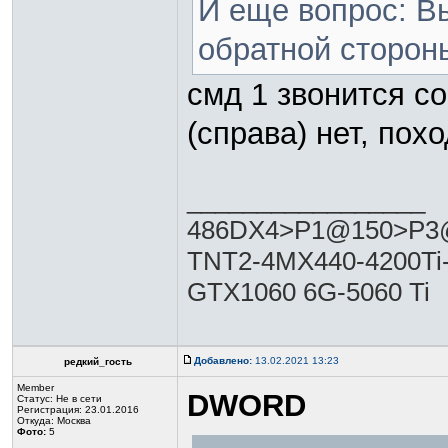
И еще вопрос: В
обратной сторон
смд 1 звонится со
(справа) нет, пох
_________________
486DX4>P1@150>P3@
TNT2-4MX440-4200Ti
GTX1060 6G-5060 Ti
Добавлено:
13.02.2021 13:23
редкий_гость
Member
DWORD
Статус:
Не в сети
Регистрация: 23.01.2016
Откуда: Москва
Фото:
5