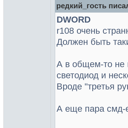
редкий_гость писал
DWORD
r108 очень стран
Должен быть та
А в общем-то не 
светодиод и неск
Вроде "третья ру
А еще пара смд-