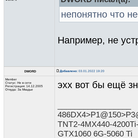
непонятно что не
Например, не уст
Добавлено:
03.01.2022 19:20
DWORD
Member
эхх вот бы ещё зн
Статус:
Не в сети
Регистрация: 14.12.2005
Откуда: За Мкадье
_________________
486DX4>P1@150>P3@
TNT2-4MX440-4200Ti
GTX1060 6G-5060 Ti