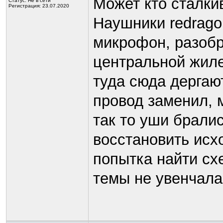
Может кто сталки
Статус:
Не в сети
Регистрация: 23.07.2020
Наушники redragon
микрофон, разобр
центральной жиле
туда сюда дергаю
провод заменил, 
так то уши бралис
восстановить исх
попытка найти сх
темы не увенчала