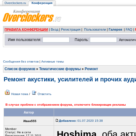
Overclockers.ru
Конференция
ПРАВИЛА КОНФЕРЕНЦИИ
|
Вход
|
Регистрация
|
Пользователи
|
Галерея
|
FAQ
|
Имя пользователя:
Пароль:
Автоматич
Сообщения без ответов
|
Активные темы
Список форумов
»
Тематические форумы
»
Ремонт
Ремонт акустики, усилителей и прочих ау
Новая тема
/
Ответить
В случае проблем с отображением форума, отключите блокировщик рекламы
Автор
Добавлено:
01.07.2020 15:38
Иван555
Member
Hoshima
, оба ак
Статус:
Не в сети
Регистрация: 17.11.2011