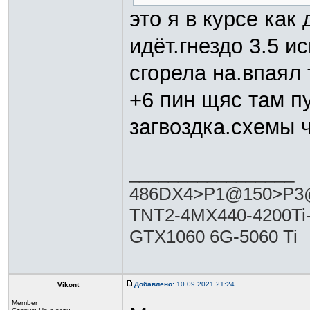
это я в курсе как 
идёт.гнездо 3.5 и
сгорела на.впаял 
+6 пин щяс там пу
загвоздка.схемы 
_________________
486DX4>P1@150>P3@
TNT2-4MX440-4200Ti
GTX1060 6G-5060 Ti
Добавлено:
10.09.2021 21:24
Vikont
Member