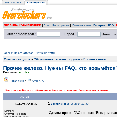
Overclockers.ru
Конференция
ПРАВИЛА КОНФЕРЕНЦИИ
|
Вход
|
Регистрация
|
Пользователи
|
Галерея
|
FAQ
|
Имя пользователя:
Пароль:
Автоматич
Сообщения без ответов
|
Активные темы
Список форумов
»
Общекомпьютерные форумы
»
Прочее железо
Прочее железо. Нужны FAQ, кто возьмётся
Модератор:
4e_alex
Новая тема
/
Ответить
В случае проблем с отображением форума, отключите блокировщик рекламы
Автор
Добавлено:
25.06.2014 21:30
Drahk'Mar'Vi'Cath
Member
Сделал проект FAQ по теме "Выбор механ
Статус:
Не в сети
Регистрация: 27.06.2010