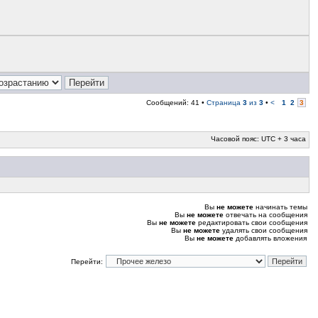
Сообщений: 41 •
Страница
3
из
3
•
<
1
2
3
Часовой пояс: UTC + 3 часа
Вы
не можете
начинать темы
Вы
не можете
отвечать на сообщения
Вы
не можете
редактировать свои сообщения
Вы
не можете
удалять свои сообщения
Вы
не можете
добавлять вложения
Перейти: