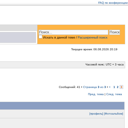
FAQ по конференции
Искать в данной теме
/
Расширенный поиск
Текущее время: 06.08.2026 20:19
Часовой пояс: UTC + 3 часа
Сообщений: 41 •
Страница
3
из
3
•
<
1
2
3
Пред. тема
|
След. тема
[профиль]
[Фотоальбом]