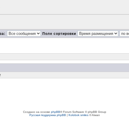
.
за:
Поле сортировки
2
Создано на основе
phpBB
® Forum Software © phpBB Group
Русская поддержка phpBB
|
Kolobok smiles
© Aiwan