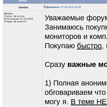
Автор
Добавлено:
07.09.2020 20:38
OpaOpa
Member
Уважаемые форум
Статус:
Не в сети
Регистрация: 27.02.2010
Откуда: вы знаете?
Занимаюсь покуп
мониторов и комп
Покупаю
быстро
,
Сразу
важные м
1) Полная аноним
обговариваем что
могу я.
В теме НЕ 