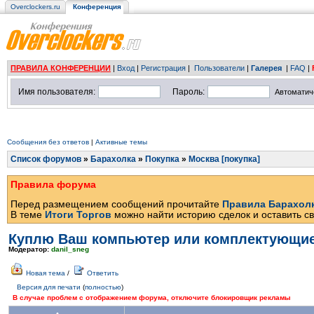
Overclockers.ru
Конференция
ПРАВИЛА КОНФЕРЕНЦИИ
|
Вход
|
Регистрация
|
Пользователи
|
Галерея
|
FAQ
|
Имя пользователя:
Пароль:
Автоматич
Сообщения без ответов
|
Активные темы
Список форумов
»
Барахолка
»
Покупка
»
Москва [покупка]
Правила форума
Перед размещением сообщений прочитайте
Правила Барахол
В теме
Итоги Торгов
можно найти историю сделок и оставить св
Куплю Ваш компьютер или комплектующи
Модератор:
danil_sneg
Новая тема
/
Ответить
Версия для печати
(
полностью
)
В случае проблем с отображением форума, отключите блокировщик рекламы