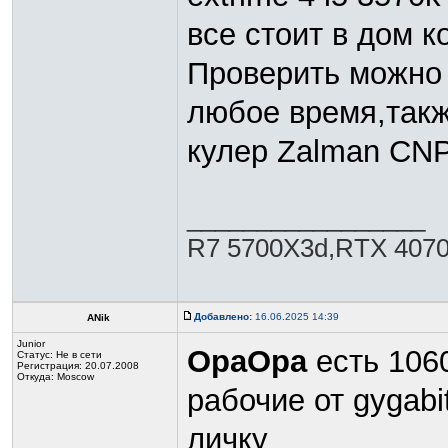
все стоит в дом к
Проверить можно 
любое время,такж
кулер Zalman CN
_________________
R7 5700Х3d,RTX 407
Добавлено:
16.06.2025 14:39
ANik
Junior
OpaOpa
есть 1060
Статус:
Не в сети
Регистрация: 20.07.2008
Откуда: Moscow
рабочие от gygabi
личку