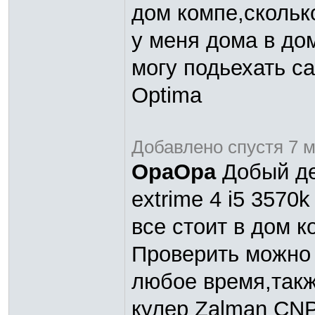
дом компе,скольк
у меня дома в до
могу подьехать с
Optima
Добавлено спустя 7 м
OpaOpa
Добый ден
extrime 4 i5 3570
все стоит в дом к
Проверить можно 
любое время,такж
кулер Zalman CN