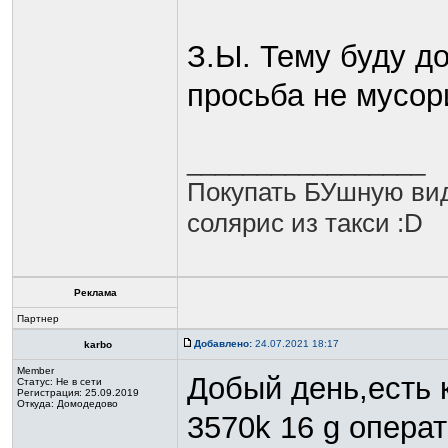
З.Ы. Тему буду д
просьба не мусори
_________________
Покупать БУшную вид
солярис из такси :D
Реклама
Партнер
Добавлено:
24.07.2021 18:17
karbo
Member
Добый день,есть к
Статус:
Не в сети
Регистрация: 25.09.2019
Откуда: Домодедово
3570k 16 g операт