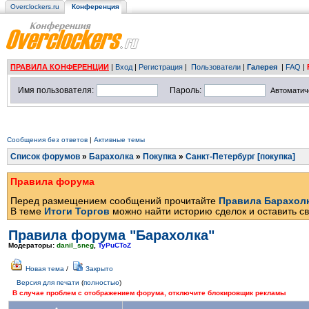
Overclockers.ru
Конференция
ПРАВИЛА КОНФЕРЕНЦИИ
|
Вход
|
Регистрация
|
Пользователи
|
Галерея
|
FAQ
|
Имя пользователя:
Пароль:
Автоматич
Сообщения без ответов
|
Активные темы
Список форумов
»
Барахолка
»
Покупка
»
Санкт-Петербург [покупка]
Правила форума
Перед размещением сообщений прочитайте
Правила Барахол
В теме
Итоги Торгов
можно найти историю сделок и оставить св
Правила форума "Барахолка"
Модераторы:
danil_sneg
,
TyPuCToZ
Новая тема
/
Закрыто
Версия для печати
(
полностью
)
В случае проблем с отображением форума, отключите блокировщик рекламы