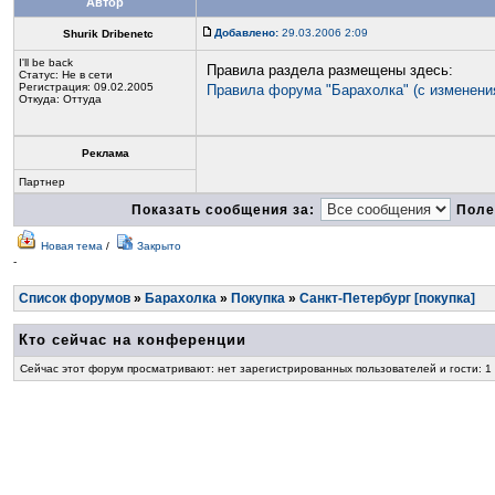
Автор
Добавлено:
29.03.2006 2:09
Shurik Dribenetc
I'll be back
Правила раздела размещены здесь:
Статус:
Не в сети
Регистрация: 09.02.2005
Правила форума "Барахолка" (с изменения
Откуда: Оттуда
Реклама
Партнер
Показать сообщения за:
Поле
Новая тема
/
Закрыто
-
Список форумов
»
Барахолка
»
Покупка
»
Санкт-Петербург [покупка]
Кто сейчас на конференции
Сейчас этот форум просматривают: нет зарегистрированных пользователей и гости: 1