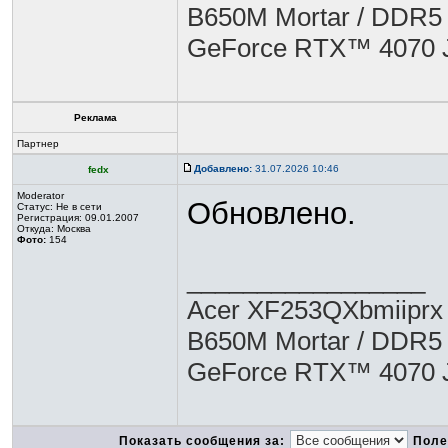
B650M Mortar / DDR5 6
GeForce RTX™ 4070 
Реклама
Партнер
Добавлено:
31.07.2026 10:46
fedx
Moderator
Обновлено.
Статус:
Не в сети
Регистрация: 09.01.2007
Откуда: Москва
Фото:
154
_________________
Acer XF253QXbmiiprx 
B650M Mortar / DDR5 6
GeForce RTX™ 4070 
Показать сообщения за:
Поле