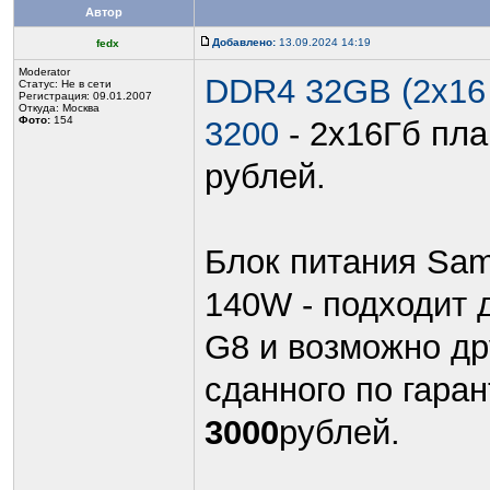
Автор
Добавлено:
13.09.2024 14:19
fedx
Moderator
DDR4 32GB (2x16
Статус:
Не в сети
Регистрация: 09.01.2007
Откуда: Москва
Фото:
154
3200
- 2x16Гб пла
рублей.
Блок питания Sam
140W - подходит 
G8 и возможно др
сданного по гара
3000
рублей.