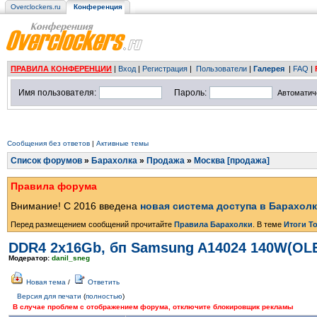
Overclockers.ru
Конференция
ПРАВИЛА КОНФЕРЕНЦИИ
|
Вход
|
Регистрация
|
Пользователи
|
Галерея
|
FAQ
|
Имя пользователя:
Пароль:
Автоматич
Сообщения без ответов
|
Активные темы
Список форумов
»
Барахолка
»
Продажа
»
Москва [продажа]
Правила форума
Внимание! С 2016 введена
новая система доступа в Барахол
Перед размещением сообщений прочитайте
Правила Барахолки
. В теме
Итоги Т
DDR4 2x16Gb, бп Samsung A14024 140W(OL
Модератор:
danil_sneg
Новая тема
/
Ответить
Версия для печати
(
полностью
)
В случае проблем с отображением форума, отключите блокировщик рекламы