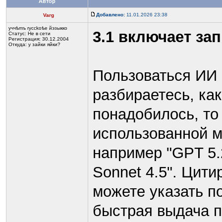
Автор
Добавлено:
11.01.2026 23:38
Varg
yччѣmъ rycckoѣе йэзыккo
3.1 включает за
Статус:
Не в сети
Регистрация: 30.12.2004
Откуда: у зайки яйки?
Пользоваться ИИ 
разбираетесь, ка
понадобилось, то
использованной м
например "GPT 5.2
Sonnet 4.5". Цит
можете указать п
быстрая выдача п