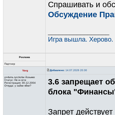
Спрашивать и обс
Обсуждение Пра
_________________
Игра вышла. Херово.
Реклама
Партнер
Добавлено:
14.07.2026 20:30
Varg
yччѣmъ rycckoѣе йэзыккo
3.6 запрещает о
Статус:
Не в сети
Регистрация: 30.12.2004
Откуда: у зайки яйки?
блока "Финансы
Запрет действует 