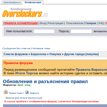
Overclockers.ru
Конференция
ПРАВИЛА КОНФЕРЕНЦИИ
|
Вход
|
Регистрация
|
Пользователи
|
Галерея
|
FAQ
|
Имя пользователя:
Пароль:
Автоматич
Сообщения без ответов
|
Активные темы
Список форумов
»
Барахолка
»
Покупка
»
Другие города [покупка]
Правила форума
Перед размещением сообщений прочитайте
Правила Барахол
В теме
Итоги Торгов
можно найти историю сделок и оставить св
Обновления и разъяснения правил
Модератор:
danil_sneg
Новая тема
/
Закрыто
Версия для печати
(
полностью
)
В случае проблем с отображением форума, отключите блокировщик рекламы