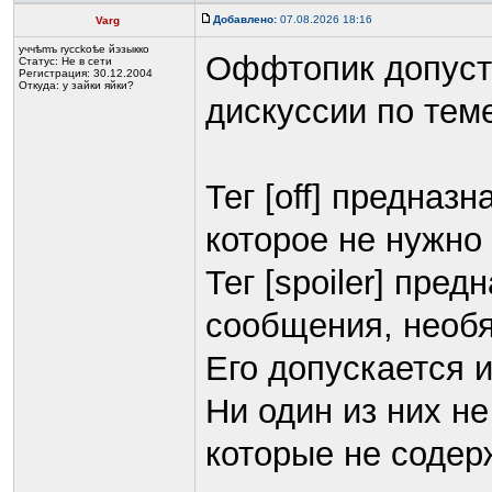
Добавлено:
07.08.2026 18:16
Varg
yччѣmъ rycckoѣе йэзыккo
Оффтопик допусти
Статус:
Не в сети
Регистрация: 30.12.2004
Откуда: у зайки яйки?
дискуссии по тем
Тег [off] предназ
которое не нужно 
Тег [spoiler] пре
сообщения, необя
Его допускается и
Ни один из них н
которые не содер