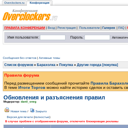
Overclockers.ru
Конференция
ПРАВИЛА КОНФЕРЕНЦИИ
|
Вход
|
Регистрация
|
Пользователи
|
Галерея
|
FAQ
|
Имя пользователя:
Пароль:
Автоматич
Сообщения без ответов
|
Активные темы
Список форумов
»
Барахолка
»
Покупка
»
Другие города [покупка]
Правила форума
Перед размещением сообщений прочитайте
Правила Барахол
В теме
Итоги Торгов
можно найти историю сделок и оставить св
Обновления и разъяснения правил
Модератор:
danil_sneg
Новая тема
/
Закрыто
Версия для печати
(
полностью
)
В случае проблем с отображением форума, отключите блокировщик рекламы