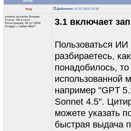
Автор
Добавлено:
11.01.2026 23:38
Varg
yччѣmъ rycckoѣе йэзыккo
3.1 включает за
Статус:
Не в сети
Регистрация: 30.12.2004
Откуда: у зайки яйки?
Пользоваться ИИ 
разбираетесь, ка
понадобилось, то
использованной м
например "GPT 5.2
Sonnet 4.5". Цит
можете указать п
быстрая выдача п