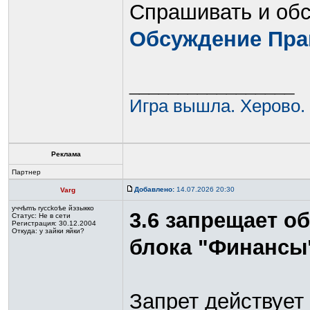
Спрашивать и обс
Обсуждение Пра
_________________
Игра вышла. Херово.
Реклама
Партнер
Добавлено:
14.07.2026 20:30
Varg
yччѣmъ rycckoѣе йэзыккo
3.6 запрещает о
Статус:
Не в сети
Регистрация: 30.12.2004
Откуда: у зайки яйки?
блока "Финансы
Запрет действует 