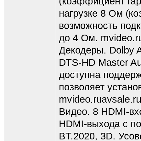
(коэффициент гар
нагрузке 8 Ом (к
возможность подк
до 4 Ом. mvideo.
Декодеры. Dolby 
DTS-HD Master Au
доступна поддерж
позволяет устано
mvideo.ruavsale.r
Видео. 8 HDMI-вх
HDMI-выхода с по
BT.2020, 3D. Усо