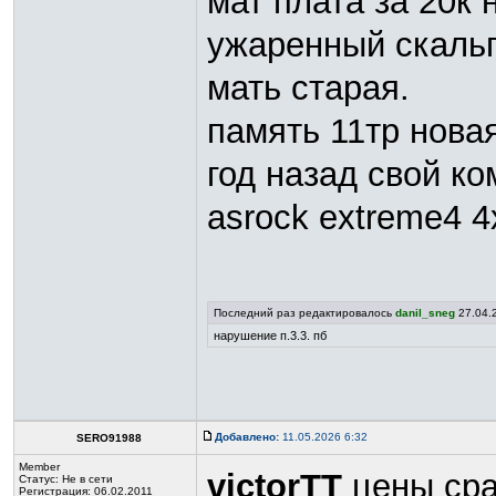
мат плата за 20к 
ужаренный скаль
мать старая.
память 11тр нова
год назад свой ко
asrock extreme4 4
Последний раз редактировалось
danil_sneg
27.04.2
нарушение п.3.3. пб
Добавлено:
11.05.2026 6:32
SERO91988
Member
victorTT
цены сра
Статус:
Не в сети
Регистрация: 06.02.2011