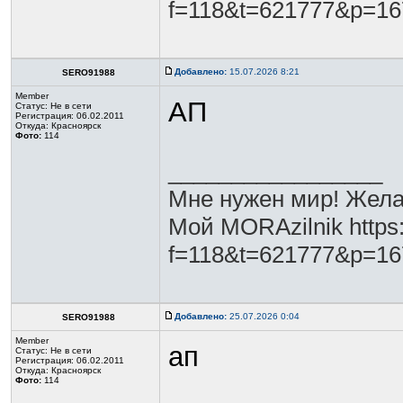
f=118&t=621777&p=1
Добавлено:
15.07.2026 8:21
SERO91988
Member
АП
Статус:
Не в сети
Регистрация: 06.02.2011
Откуда: Красноярск
Фото:
114
_________________
Мне нужен мир! Жела
Мой MORAzilnik https:
f=118&t=621777&p=1
Добавлено:
25.07.2026 0:04
SERO91988
Member
ап
Статус:
Не в сети
Регистрация: 06.02.2011
Откуда: Красноярск
Фото:
114