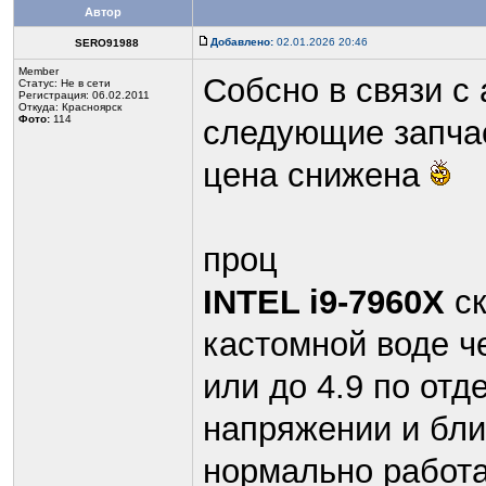
Автор
Добавлено:
02.01.2026 20:46
SERO91988
Member
Собсно в связи с
Статус:
Не в сети
Регистрация: 06.02.2011
Откуда: Красноярск
Фото:
114
следующие запча
цена снижена
проц
INTEL i9-7960X
с
кастомной воде ч
или до 4.9 по отд
напряжении и бли
нормально работа