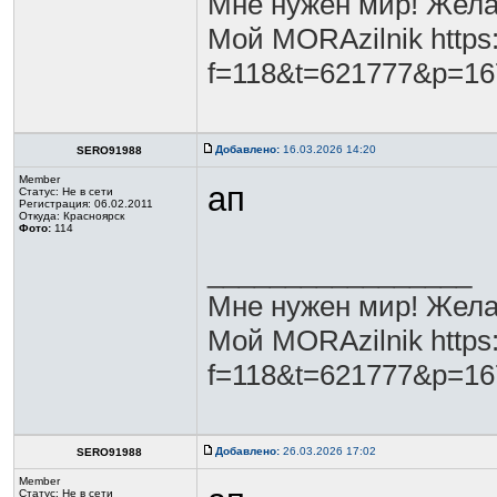
Мне нужен мир! Жела
Мой MORAzilnik https:
f=118&t=621777&p=1
Добавлено:
16.03.2026 14:20
SERO91988
Member
ап
Статус:
Не в сети
Регистрация: 06.02.2011
Откуда: Красноярск
Фото:
114
_________________
Мне нужен мир! Жела
Мой MORAzilnik https:
f=118&t=621777&p=1
Добавлено:
26.03.2026 17:02
SERO91988
Member
Статус:
Не в сети