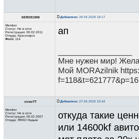
Добавлено:
26.04.2026 18:17
SERO91988
Member
ап
Статус:
Не в сети
Регистрация: 06.02.2011
Откуда: Красноярск
Фото:
114
_________________
Мне нужен мир! Жела
Мой MORAzilnik https:
f=118&t=621777&p=1
Добавлено:
27.04.2026 10:44
victorTT
Member
откуда такие ценн
Статус:
Не в сети
Регистрация: 06.02.2007
Откуда: ЯНАО Надым
или 14600kf авито