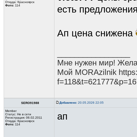
Откуда: Красноярск
Фото:
114
есть предложения
Ап цена снижена
_________________
Мне нужен мир! Жела
Мой MORAzilnik https:
f=118&t=621777&p=1
Добавлено:
20.05.2026 22:05
SERO91988
Member
ап
Статус:
Не в сети
Регистрация: 06.02.2011
Откуда: Красноярск
Фото:
114
_________________