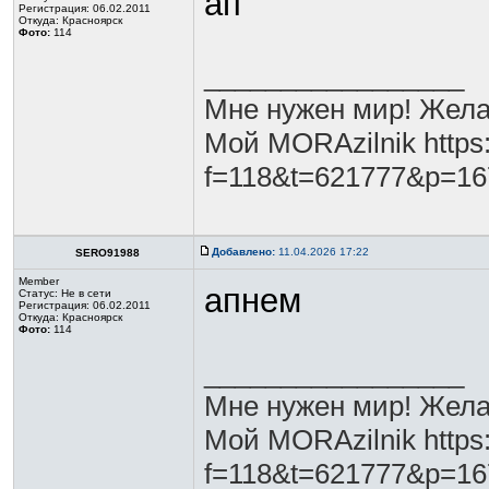
ап
Регистрация: 06.02.2011
Откуда: Красноярск
Фото:
114
_________________
Мне нужен мир! Жела
Мой MORAzilnik https:
f=118&t=621777&p=1
Добавлено:
11.04.2026 17:22
SERO91988
Member
апнем
Статус:
Не в сети
Регистрация: 06.02.2011
Откуда: Красноярск
Фото:
114
_________________
Мне нужен мир! Жела
Мой MORAzilnik https:
f=118&t=621777&p=1