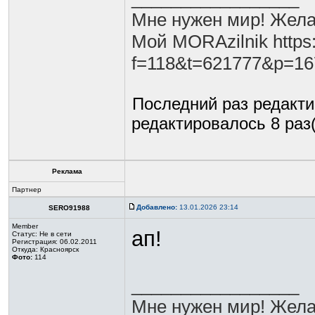
Мне нужен мир! Жела
Мой MORAzilnik https:
f=118&t=621777&p=1
Последний раз редакт
редактировалось 8 раз(
Реклама
Партнер
Добавлено:
13.01.2026 23:14
SERO91988
Member
ап!
Статус:
Не в сети
Регистрация: 06.02.2011
Откуда: Красноярск
Фото:
114
_________________
Мне нужен мир! Жела