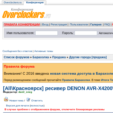
Overclockers.ru
Конференция
ПРАВИЛА КОНФЕРЕНЦИИ
|
Вход
|
Регистрация
|
Пользователи
|
Галерея
|
FAQ
|
Имя пользователя:
Пароль:
Автоматич
Сообщения без ответов
|
Активные темы
Список форумов
»
Барахолка
»
Продажа
»
Другие города [продажа]
Правила форума
Внимание! С 2016 введена
новая система доступа в Барахол
Перед размещением сообщений прочитайте
Правила Барахолки
. В теме
Итоги Т
[All\Красноярск] ресивер DENON AVR-X4200
Модератор:
danil_sneg
Новая тема
/
Ответить
Версия для печати
(
полностью
)
В случае проблем с отображением форума, отключите блокировщик рекламы