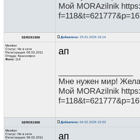
Мой MORAzilnik https:
f=118&t=621777&p=1
Добавлено:
25.01.2026 18:14
SERO91988
Member
ап
Статус:
Не в сети
Регистрация: 06.02.2011
Откуда: Красноярск
Фото:
114
_________________
Мне нужен мир! Жела
Мой MORAzilnik https:
f=118&t=621777&p=1
Добавлено:
04.02.2026 10:03
SERO91988
Member
ап
Статус:
Не в сети
Регистрация: 06.02.2011