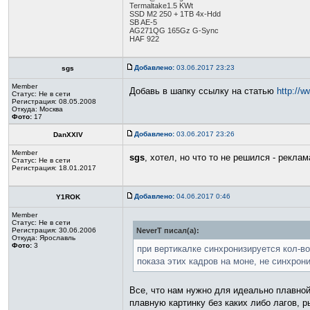
Termaltake1.5 KWt
SSD M2 250 + 1TB 4x-Hdd
SB AE-5
AG271QG 165Gz G-Sync
HAF 922
Добавлено:
03.06.2017 23:23
sgs
Member
Добавь в шапку ссылку на статью
http://w
Статус:
Не в сети
Регистрация: 08.05.2008
Откуда: Москва
Фото:
17
Добавлено:
03.06.2017 23:26
DanXXIV
Member
sgs
, хотел, но что то не решился - рекла
Статус:
Не в сети
Регистрация: 18.01.2017
Добавлено:
04.06.2017 0:46
Y1ROK
Member
Статус:
Не в сети
Регистрация: 30.06.2006
NeverT писал(а):
Откуда: Ярославль
Фото:
3
при вертикалке синхронизируется кол-во
показа этих кадров на моне, не синхрон
Все, что нам нужно для идеально плавной
плавную картинку без каких либо лагов, р