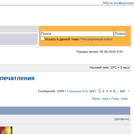
FAQ по конференции
Искать в данной теме
/
Расширенный поиск
Текущее время: 09.08.2026 9:52
Часовой пояс: UTC + 3 часа
впечатления
Сообщений: 2269 •
Страница
1
из
114
•
1
2
3
4
5
...
114
>
Пред. тема
|
След. тема
[профиль]