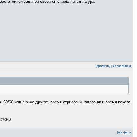
востатейной задачей своей он справляется на ура.
[профиль]
[Фотоальбом]
. 60/60 или любое другое. время отрисовки кадров вк и время показа
XB270HU
[профиль]