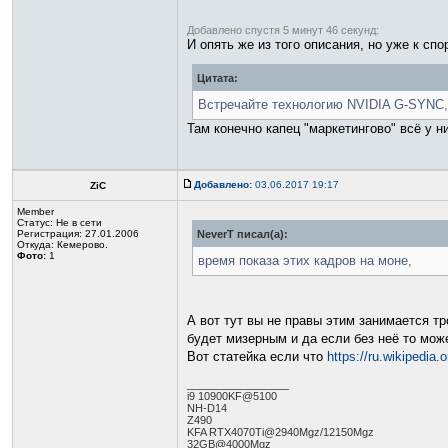
Добавлено спустя 5 минут 46 секунд:
И опять же из того описания, но уже к спо
Цитата:
Встречайте технологию NVIDIA G-SYNC, 
Там конечно капец "маркетингово" всё у 
Добавлено:
03.06.2017 19:17
ZiC
Member
Статус:
Не в сети
Регистрация: 27.01.2006
NeverT писал(а):
Откуда: Кемерово.
Фото:
1
время показа этих кадров на моне,
А вот тут вы не правы этим занимается тр
будет мизерным и да если без неё то може
Вот статейка если что
https://ru.wikipedi
_________________
i9 10900KF@5100
NH-D14
Z490
KFA RTX4070Ti@2940Mgz/12150Mgz
32GB@4000Mgz