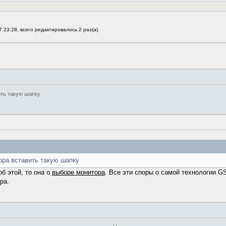
 23:28, всего редактировалось 2 раз(а).
ить такую шапку
ора вставить такую шапку
об этой, то она о
выборе монитора
. Все эти споры о самой технологии G
ра.