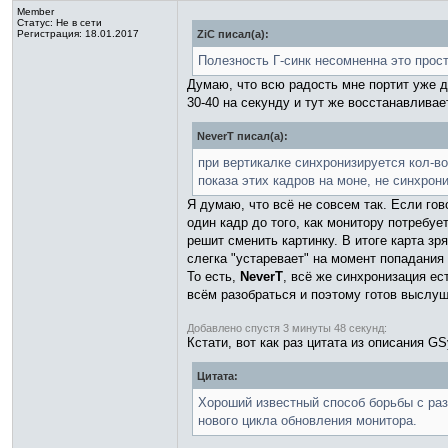
Member
Статус:
Не в сети
Регистрация: 18.01.2017
ZiC писал(а):
Полезность Г-синк несомненна это прост
Думаю, что всю радость мне портит уже до
30-40 на секунду и тут же восстанавлива
NeverT писал(а):
при вертикалке синхронизируется кол-во
показа этих кадров на моне, не синхрон
Я думаю, что всё не совсем так. Если го
один кадр до того, как монитору потребуе
решит сменить картинку. В итоге карта зря
слегка "устаревает" на момент попадания 
То есть,
NeverT
, всё же синхронизация ес
всём разобраться и поэтому готов выслуш
Добавлено спустя 3 минуты 48 секунд:
Кстати, вот как раз цитата из описания G
Цитата:
Хороший известный способ борьбы с раз
нового цикла обновления монитора.