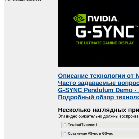
Описание технологии от 
Часто задаваемые вопро
G-SYNC Pendulum Demo
- 
Подробный обзор технол
Несколько наглядных пр
Эти видео обязательно должны воспроизво
Tearing(Триринг)
Сравнение VSync и GSync