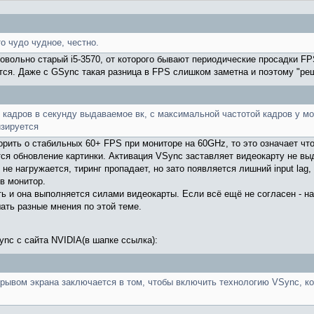
о чудо чудное, честно.
вольно старый i5-3570, от которого бывают периодические просадки FPS.
ется. Даже с GSync такая разница в FPS слишком заметна и поэтому "реш
 кадров в секунду выдаваемое вк, с максимальной частотой кадров у мо
изируется
ворить о стабильных 60+ FPS при мониторе на 60GHz, то это означает ч
тся обновление картинки. Активация VSync заставляет видеокарту не выд
 не нагружается, тиринг пропадает, но зато появляется лишний input lag,
в монитор.
ть и она выполняется силами видеокарты. Если всё ещё не согласен - н
ать разные мнения по этой теме.
Sync с сайта NVIDIA(в шапке ссылка):
рывом экрана заключается в том, чтобы включить технологию VSync, к