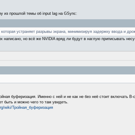
ру из прошлой темы об input lag на GSync:
которая устраняет разрывы экрана, минимизируя задержку ввода и дро
них написано, но всё же NVIDIA вряд ли будут в наглую приписывать не
ойная буферизация. Именно с ней и не как не без неё стоит включать В-с
т быть и можно чего то там увидеть.
a.org/wiki/Тройная_буферизация