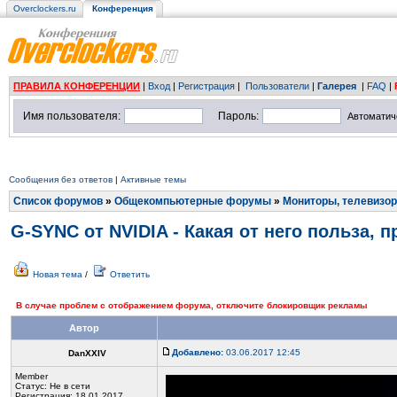
Overclockers.ru
Конференция
ПРАВИЛА КОНФЕРЕНЦИИ
|
Вход
|
Регистрация
|
Пользователи
|
Галерея
|
FAQ
|
Имя пользователя:
Пароль:
Автоматич
Сообщения без ответов
|
Активные темы
Список форумов
»
Общекомпьютерные форумы
»
Мониторы, телевизор
G-SYNC от NVIDIA - Какая от него польза,
Новая тема
/
Ответить
В случае проблем с отображением форума, отключите блокировщик рекламы
Автор
Добавлено:
03.06.2017 12:45
DanXXIV
Member
Статус:
Не в сети
Регистрация: 18.01.2017