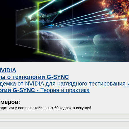
NVIDIA
сы о технологии G-SYNC
демка от NVIDIA для наглядного тестирования
огии G-SYNC
- Теория и практика
имеров:
диться у вас при стабильных 60 кадрах в секунду!