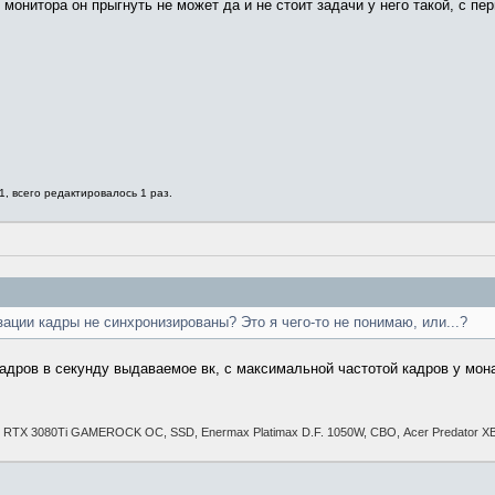
онитора он прыгнуть не может да и не стоит задачи у него такой, с пер
1, всего редактировалось 1 раз.
ации кадры не синхронизированы? Это я чего-то не понимаю, или...?
адров в секунду выдаваемое вк, с максимальной частотой кадров у мона
alit RTX 3080Ti GAMEROCK OC, SSD, Enermax Platimax D.F. 1050W, СВО, Acer Predator 