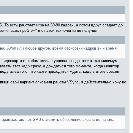
 То есть работает игра на 60-80 кадрах, а потом вдруг спадает до
ения всех проблем" я от этой технологии не получил.
на. 60/60 или любое другое. время отрисовки кадров вк и время
то видеокарта в любом случае успевает подготовить как минимум
авать этот кадр сразу, а дождаться того момента, когда монитор
 ведь из-за того, что карте приходится ждать, кадр в итоге совсем
апиши свой вариант описания работы VSync, я действительно хочу во
оторая заставляет GPU отложить обновление экрана до начала