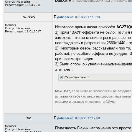
DanXXIV
в теме выбора монитора с Freesync ни
Статус:
Не в сети
Регистрация: 18.03.2011
Добавлено:
03.06.2017 13:23
DanXXIV
Member
Некоторое время назад приобрёл
AG271Q
Статус:
Не в сети
Регистрация: 18.01.2017
1) Прям "ВАУ!"-эффекта не было. То ли я 
заметить, что во многие игры я раньше не
наслаждаюсь в разрешении 2560x1440 - пр
2) Некоторые юзеры рассказывали про то,
работы), но особого эффекта не увидел. 
при просмотре видео.
3) Были споры об увеличении\уменьшении i
этот счёт.
Скрытый текст
Maxi Jazz
, если никто не жаловался и не создавал
испытал на себе - остался на форуме лишь потому
спорами и руганью о полезности GSync.
Добавлено:
03.06.2017 17:59
ZiC
Member
Полезность Г-синк несомненна это просто
Статус:
Не в сети