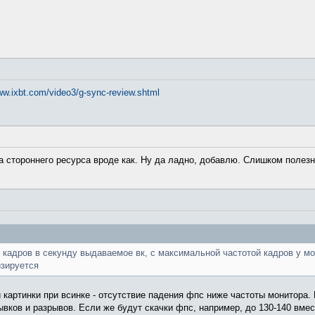
ww.ixbt.com/video3/g-sync-review.shtml
ма стороннего ресурса вроде как. Ну да ладно, добавлю. Слишком полезн
 кадров в секунду выдаваемое вк, с максимальной частотой кадров у мо
изируется
 картинки при всинке - отсутствие падения фпс ниже частоты монитора.
ывков и разрывов. Если же будут скачки фпс, например, до 130-140 вме