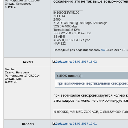
Регистрация: 27.01.2006
сожалению это не так выше возможностей м
Откуда: Кемерово.
Фото:
1
_________________
i9 10900KF@5100
NH-D14
Z490
KFA RTX4070Ti@2940Mgz/12150Mgz
32GB@4000Mgz
Termaltake1.5 KWt
SSD M2 250 + 1TB 4x-Hdd
SB AE-5
AG271QG 165Gz G-Sync
HAF 922
Последний раз редактировалось
ZiC
03.06.2017 19:1
Добавлено:
03.06.2017 18:02
NeverT
Member
Статус:
Не в сети
Регистрация: 17.05.2014
Y1ROK писал(а):
Откуда: Msk
Фото:
30
При включенной вертикальной синхрониз
при вертикалке синхронизируется кол-во к
этих кадров на моне, не синхронизируется
_________________
I9-9900KS, MSI MEG Z390 ACE, G.Skill 32/4000, P
Добавлено:
03.06.2017 19:01
DanXXIV