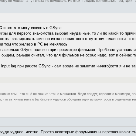
кому не мешает, а тут внезапно помешало. Не стоит плодить по несколько тем, где и
G
и вот что могу сказать о GSync:
игры для первого знакомства выбрал неудачные, то ли по какой то причи
 хотел заглядывать именно из-за неприятного отсутствия плавности - эт
и том что железо в PC не менялось.
 насколько GSync полезен при просмотре фильмов. Пробовал устанавлив
В общем, раньше считал, что для фильмов не особо надо, вот и сейчас т
nput lag при работе GSync - сам вроде не заметил ничего(хотя я и не 
 новых тем - это ещё не значит, что не мешается. Люди придут, спросят о мониторе, по
, что затянула тема о banding-е и удалось обсудить один из мониторов в отдельной т
 чудо чудное, честно. Просто некоторые форумчанины переоценивают ег