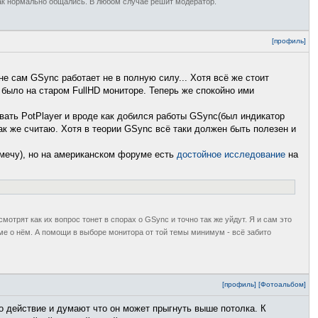
 так нормально общались. В любом случае решит модератор.
[профиль]
не сам GSync работает не в полную силу... Хотя всё же стоит
о было на старом FullHD мониторе. Теперь же спокойно ими
ать PotPlayer и вроде как добился работы GSync(был индикатор
ак же считаю. Хотя в теории GSync всё таки должен быть полезен и
замечу), но на американском форуме есть
достойное исследование
на
смотрят как их вопрос тонет в спорах о GSync и точно так же уйдут. Я и сам это
еме о нём. А помощи в выборе монитора от той темы минимум - всё забито
[профиль]
[Фотоальбом]
о действие и думают что он может прыгнуть выше потолка. К