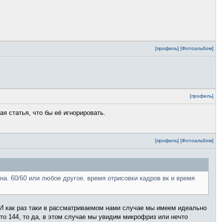
[профиль]
[Фотоальбом]
[профиль]
ая статья, что бы её игнорировать.
[профиль]
[Фотоальбом]
на. 60/60 или любое другое. время отрисовки кадров вк и время
 И как раз таки в рассматриваемом нами случае мы имеем идеально
сто 144, то да, в этом случае мы увидим микрофриз или нечто